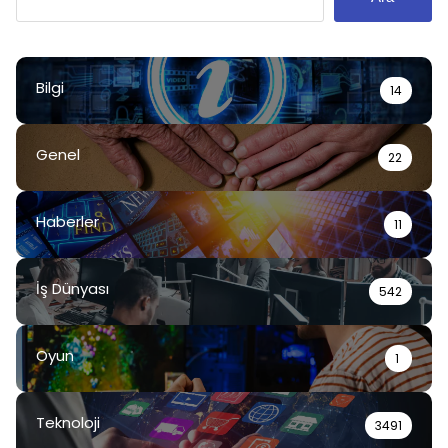
Bilgi
14
Genel
22
Haberler
11
İş Dünyası
542
Oyun
1
Teknoloji
3491