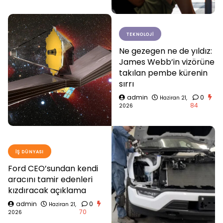
TEKNOLOJI
Ne gezegen ne de yıldız:
James Webb’in vizörüne
takılan pembe kürenin
sırrı
admin
0
Haziran 21,
84
2026
İŞ DÜNYASI
Ford CEO’sundan kendi
aracını tamir edenleri
kızdıracak açıklama
admin
0
Haziran 21,
70
2026