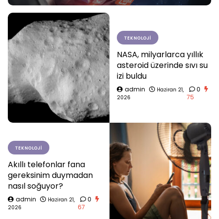
TEKNOLOJI
NASA, milyarlarca yıllık
asteroid üzerinde sıvı su
izi buldu
admin
0
Haziran 21,
75
2026
TEKNOLOJI
Akıllı telefonlar fana
gereksinim duymadan
nasıl soğuyor?
admin
0
Haziran 21,
67
2026