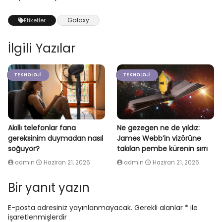
Galaxy
Etiketler
İlgili Yazılar
TEKNOLOJI
TEKNOLOJI
Akıllı telefonlar fana
Ne gezegen ne de yıldız:
gereksinim duymadan nasıl
James Webb’in vizörüne
soğuyor?
takılan pembe kürenin sırrı
admin
Haziran 21, 2026
admin
Haziran 21, 2026
Bir yanıt yazın
E-posta adresiniz yayınlanmayacak.
Gerekli alanlar
*
ile
işaretlenmişlerdir