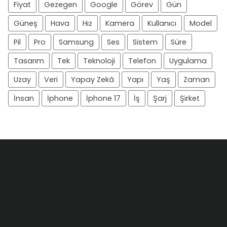
Fiyat
Gezegen
Google
Görev
Gün
Güneş
Hava
Hız
Kamera
Kullanıcı
Model
Pil
Pro
Samsung
Ses
Sistem
Süre
Tasarım
Tek
Teknoloji
Telefon
Uygulama
Uzay
Veri
Yapay Zekâ
Yapı
Yaş
Zaman
İnsan
İphone
İphone 17
İş
Şarj
Şirket