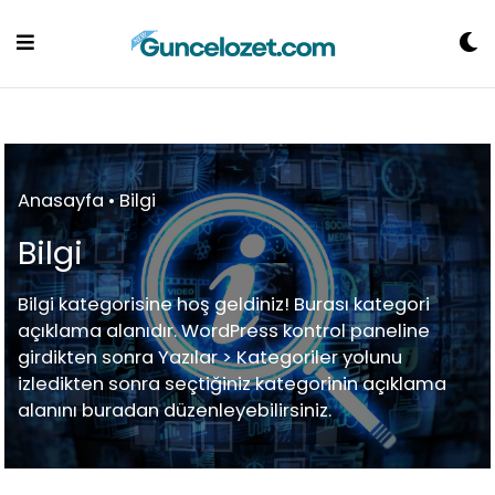
Skip
to
content
Anasayfa
•
Bilgi
Bilgi
Bilgi kategorisine hoş geldiniz! Burası kategori
açıklama alanıdır. WordPress kontrol paneline
girdikten sonra Yazılar > Kategoriler yolunu
izledikten sonra seçtiğiniz kategorinin açıklama
alanını buradan düzenleyebilirsiniz.