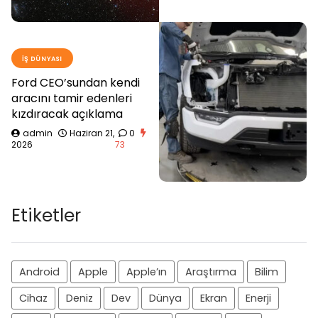
İŞ DÜNYASI
Ford CEO’sundan kendi
aracını tamir edenleri
kızdıracak açıklama
admin
Haziran 21,
0
2026
73
Etiketler
Android
Apple
Apple’ın
Araştırma
Bilim
Cihaz
Deniz
Dev
Dünya
Ekran
Enerji