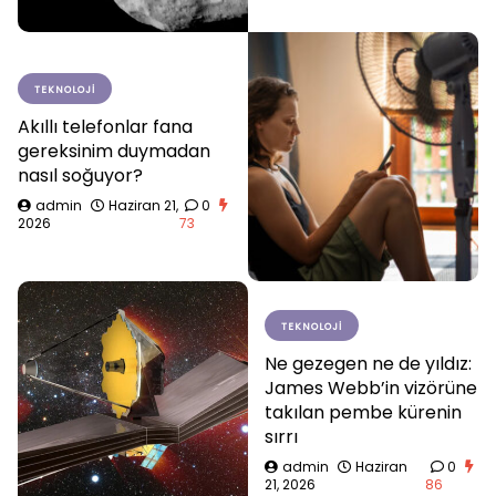
TEKNOLOJI
Akıllı telefonlar fana
gereksinim duymadan
nasıl soğuyor?
admin
Haziran 21,
0
2026
73
TEKNOLOJI
Ne gezegen ne de yıldız:
James Webb’in vizörüne
takılan pembe kürenin
sırrı
admin
Haziran
0
21, 2026
86