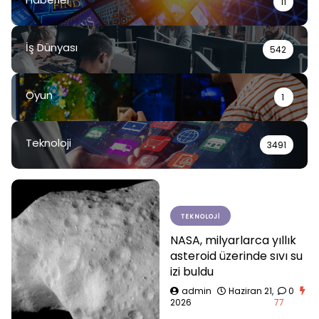
11
İş Dünyası
542
Oyun
1
Teknoloji
3491
TEKNOLOJI
NASA, milyarlarca yıllık
asteroid üzerinde sıvı su
izi buldu
admin
Haziran 21,
0
2026
77