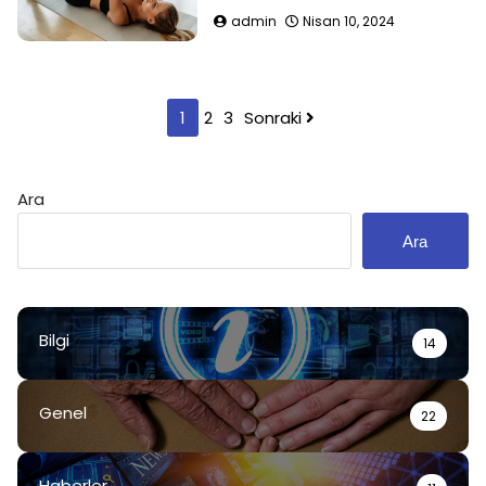
admin
Nisan 10, 2024
Yazı
1
2
3
Sonraki
sayfalaması
Ara
Ara
Bilgi
14
Genel
22
Haberler