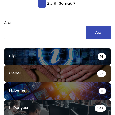
Yazı
1
2
…
9
Sonraki
sayfalaması
Ara
Ara
Bilgi
14
Genel
22
Haberler
11
İş Dünyası
542