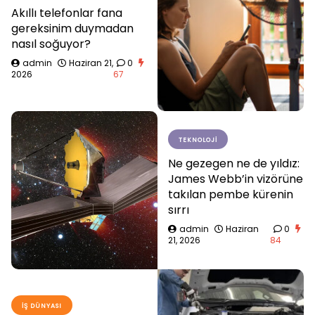
Akıllı telefonlar fana
gereksinim duymadan
nasıl soğuyor?
admin
Haziran 21,
0
2026
67
TEKNOLOJI
Ne gezegen ne de yıldız:
James Webb’in vizörüne
takılan pembe kürenin
sırrı
admin
Haziran
0
21, 2026
84
İŞ DÜNYASI