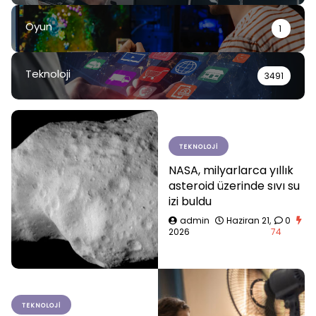
Oyun
1
Teknoloji
3491
TEKNOLOJI
NASA, milyarlarca yıllık
asteroid üzerinde sıvı su
izi buldu
admin
Haziran 21,
0
2026
74
TEKNOLOJI