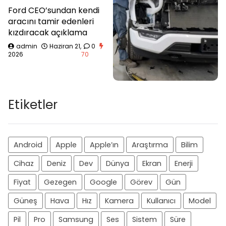
Ford CEO’sundan kendi
aracını tamir edenleri
kızdıracak açıklama
admin
Haziran 21,
0
2026
70
Etiketler
Android
Apple
Apple’ın
Araştırma
Bilim
Cihaz
Deniz
Dev
Dünya
Ekran
Enerji
Fiyat
Gezegen
Google
Görev
Gün
Güneş
Hava
Hız
Kamera
Kullanıcı
Model
Pil
Pro
Samsung
Ses
Sistem
Süre