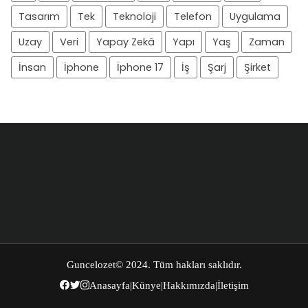
Tasarım
Tek
Teknoloji
Telefon
Uygulama
Uzay
Veri
Yapay Zekâ
Yapı
Yaş
Zaman
İnsan
İphone
İphone 17
İş
Şarj
Şirket
Guncelozet
© 2024. Tüm hakları saklıdır.
Anasayfa
|
Künye
|
Hakkımızda
|
İletişim