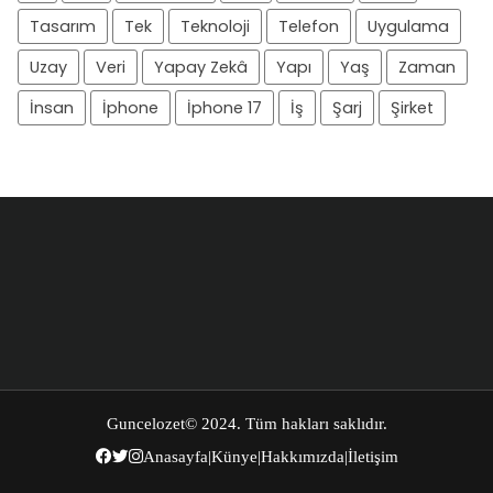
Tasarım
Tek
Teknoloji
Telefon
Uygulama
Uzay
Veri
Yapay Zekâ
Yapı
Yaş
Zaman
İnsan
İphone
İphone 17
İş
Şarj
Şirket
Guncelozet
© 2024. Tüm hakları saklıdır.
Anasayfa
|
Künye
|
Hakkımızda
|
İletişim