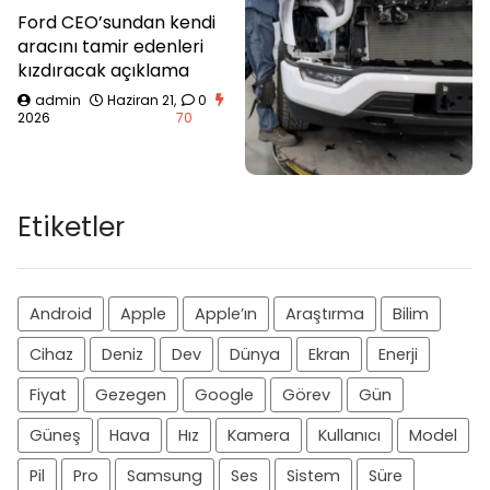
Ford CEO’sundan kendi
aracını tamir edenleri
kızdıracak açıklama
admin
Haziran 21,
0
2026
70
Etiketler
Android
Apple
Apple’ın
Araştırma
Bilim
Cihaz
Deniz
Dev
Dünya
Ekran
Enerji
Fiyat
Gezegen
Google
Görev
Gün
Güneş
Hava
Hız
Kamera
Kullanıcı
Model
Pil
Pro
Samsung
Ses
Sistem
Süre