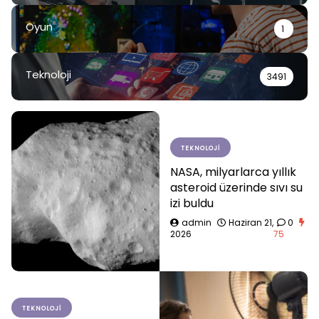
Oyun
1
Teknoloji
3491
TEKNOLOJI
NASA, milyarlarca yıllık
asteroid üzerinde sıvı su
izi buldu
admin
Haziran 21,
0
2026
75
TEKNOLOJI