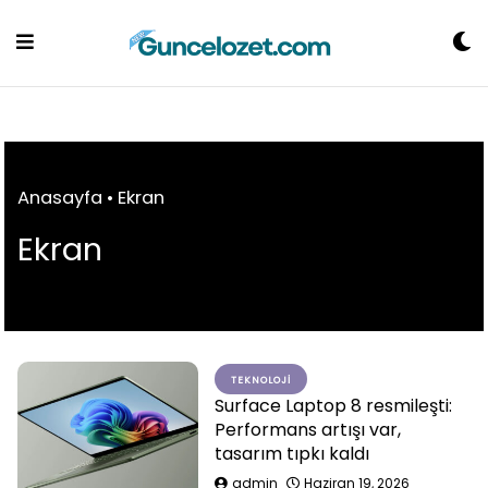
Skip
to
content
Anasayfa
•
Ekran
Ekran
TEKNOLOJI
Surface Laptop 8 resmileşti:
Performans artışı var,
tasarım tıpkı kaldı
admin
Haziran 19, 2026