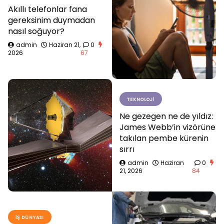
Akıllı telefonlar fana
gereksinim duymadan
nasıl soğuyor?
admin
Haziran 21,
0
2026
67
TEKNOLOJI
Ne gezegen ne de yıldız:
James Webb’in vizörüne
takılan pembe kürenin
sırrı
admin
Haziran
0
21, 2026
84
İŞ DÜNYASI