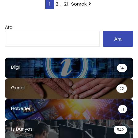
Yazı
1
2
…
21
Sonraki
sayfalaması
Ara
Ara
Bilgi
14
Genel
22
Haberler
11
İş Dünyası
542