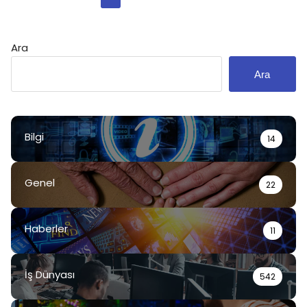
sayfalaması
Ara
Ara
Bilgi
14
Genel
22
Haberler
11
İş Dünyası
542