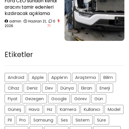
Ford CEO’sundan kendi
aracını tamir edenleri
kızdıracak açıklama
admin
Haziran 21,
0
2026
71
Etiketler
Android
Apple
Apple’ın
Araştırma
Bilim
Cihaz
Deniz
Dev
Dünya
Ekran
Enerji
Fiyat
Gezegen
Google
Görev
Gün
Güneş
Hava
Hız
Kamera
Kullanıcı
Model
Pil
Pro
Samsung
Ses
Sistem
Süre