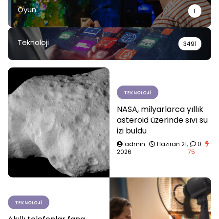
Oyun
1
Teknoloji
3491
TEKNOLOJI
NASA, milyarlarca yıllık
asteroid üzerinde sıvı su
izi buldu
admin
Haziran 21,
0
2026
75
TEKNOLOJI