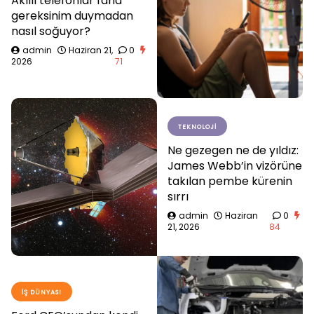
Akıllı telefonlar fana
gereksinim duymadan
nasıl soğuyor?
admin
Haziran 21,
0
2026
71
TEKNOLOJI
Ne gezegen ne de yıldız:
James Webb’in vizörüne
takılan pembe kürenin
sırrı
admin
Haziran
0
21, 2026
84
İŞ DÜNYASI