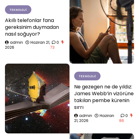
TEKNOLOJI
Akıllı telefonlar fana
gereksinim duymadan
nasıl soğuyor?
admin
Haziran 21,
0
2026
73
TEKNOLOJI
Ne gezegen ne de yıldız:
James Webb’in vizörüne
takılan pembe kürenin
sırrı
admin
Haziran
0
21, 2026
86