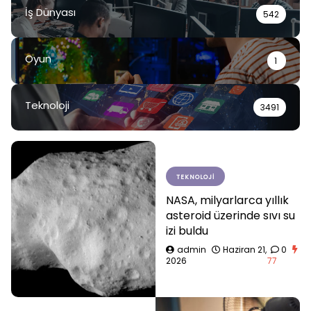
İş Dünyası
542
Oyun
1
Teknoloji
3491
TEKNOLOJI
NASA, milyarlarca yıllık
asteroid üzerinde sıvı su
izi buldu
admin
Haziran 21,
0
2026
77