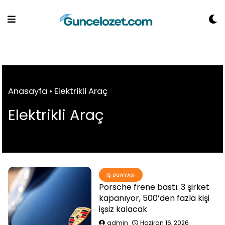
Skip
to
content
Anasayfa
•
Elektrikli Araç
Elektrikli Araç
İŞ DÜNYASI
Porsche frene bastı: 3 şirket
kapanıyor, 500’den fazla kişi
işsiz kalacak
admin
Haziran 16, 2026