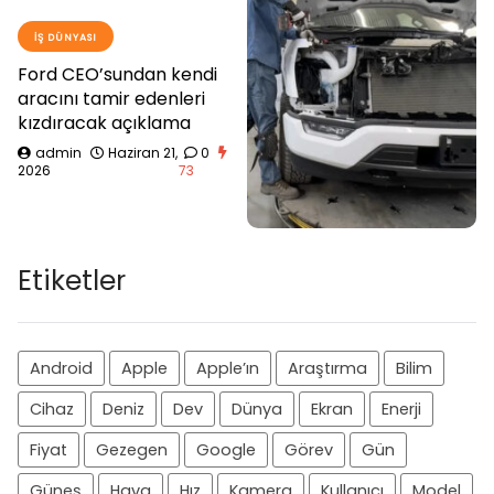
İŞ DÜNYASI
Ford CEO’sundan kendi
aracını tamir edenleri
kızdıracak açıklama
admin
Haziran 21,
0
2026
73
Etiketler
Android
Apple
Apple’ın
Araştırma
Bilim
Cihaz
Deniz
Dev
Dünya
Ekran
Enerji
Fiyat
Gezegen
Google
Görev
Gün
Güneş
Hava
Hız
Kamera
Kullanıcı
Model