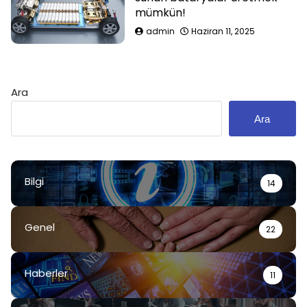
mümkün!
admin
Haziran 11, 2025
Ara
Ara
Bilgi
14
Genel
22
Haberler
11