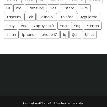
Pil
Pro
Samsung
Ses
Sistem
Süre
Tasarım
Tek
Teknoloji
Telefon
Uygulama
Uzay
Veri
Yapay Zekâ
Yapı
Yaş
Zaman
İnsan
İphone
İphone 17
İş
Şarj
Şirket
Guncelozet
© 2024. Tüm hakları saklıdır.