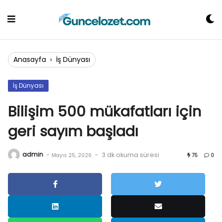
Skip
to
content
Anasayfa
›
İş Dünyası
İş Dünyası
Bilişim 500 mükafatları için
geri sayım başladı
admin
-
-
3 dk okuma süresi
Mayıs 25, 2026
75
0