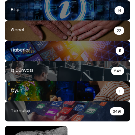
Bilgi
14
Genel
22
Haberler
11
İş Dünyası
542
Oyun
1
Teknoloji
3491