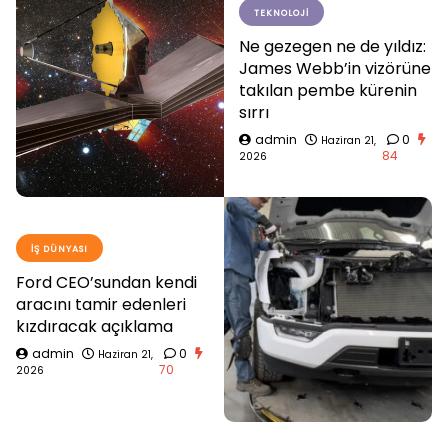
TEKNOLOJI
Ne gezegen ne de yıldız:
James Webb’in vizörüne
takılan pembe kürenin
sırrı
admin
0
Haziran 21,
84
2026
İŞ DÜNYASI
Ford CEO’sundan kendi
aracını tamir edenleri
kızdıracak açıklama
admin
0
Haziran 21,
70
2026