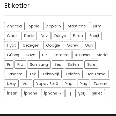
Etiketler
Android
Apple
Apple’ın
Araştırma
Bilim
Cihaz
Deniz
Dev
Dünya
Ekran
Enerji
Fiyat
Gezegen
Google
Görev
Gün
Güneş
Hava
Hız
Kamera
Kullanıcı
Model
Pil
Pro
Samsung
Ses
Sistem
Süre
Tasarım
Tek
Teknoloji
Telefon
Uygulama
Uzay
Veri
Yapay Zekâ
Yapı
Yaş
Zaman
İnsan
İphone
İphone 17
İş
Şarj
Şirket