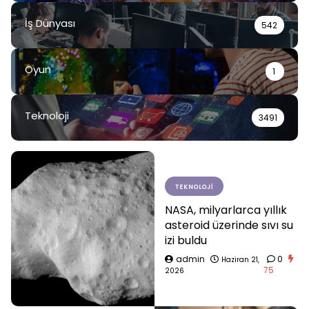
İş Dünyası
542
Oyun
1
Teknoloji
3491
TEKNOLOJI
NASA, milyarlarca yıllık
asteroid üzerinde sıvı su
izi buldu
admin
0
Haziran 21,
75
2026