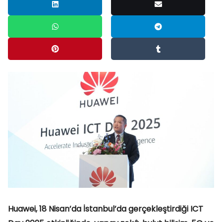
Huawei, 18 Nisan’da İstanbul’da gerçekleştirdiği ICT