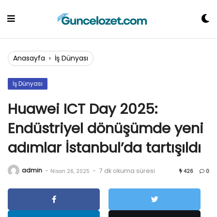
Skip
to
content
Anasayfa
›
İş Dünyası
İş Dünyası
Huawei ICT Day 2025:
Endüstriyel dönüşümde yeni
adımlar İstanbul’da tartışıldı
admin
-
-
7 dk okuma süresi
Nisan 26, 2025
426
0