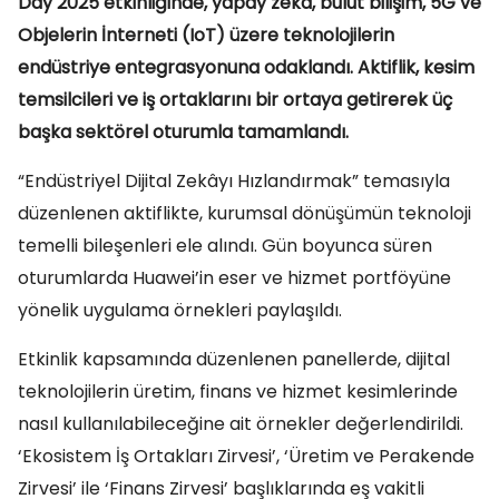
Day 2025 etkinliğinde, yapay zekâ, bulut bilişim, 5G ve
Objelerin İnterneti (IoT) üzere teknolojilerin
endüstriye entegrasyonuna odaklandı. Aktiflik, kesim
temsilcileri ve iş ortaklarını bir ortaya getirerek üç
başka sektörel oturumla tamamlandı.
“Endüstriyel Dijital Zekâyı Hızlandırmak” temasıyla
düzenlenen aktiflikte, kurumsal dönüşümün teknoloji
temelli bileşenleri ele alındı. Gün boyunca süren
oturumlarda Huawei’in eser ve hizmet portföyüne
yönelik uygulama örnekleri paylaşıldı.
Etkinlik kapsamında düzenlenen panellerde, dijital
teknolojilerin üretim, finans ve hizmet kesimlerinde
nasıl kullanılabileceğine ait örnekler değerlendirildi.
‘Ekosistem İş Ortakları Zirvesi’, ‘Üretim ve Perakende
Zirvesi’ ile ‘Finans Zirvesi’ başlıklarında eş vakitli