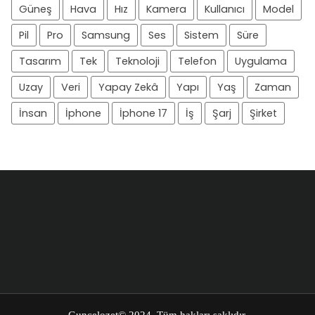
Güneş
Hava
Hız
Kamera
Kullanıcı
Model
Pil
Pro
Samsung
Ses
Sistem
Süre
Tasarım
Tek
Teknoloji
Telefon
Uygulama
Uzay
Veri
Yapay Zekâ
Yapı
Yaş
Zaman
İnsan
İphone
İphone 17
İş
Şarj
Şirket