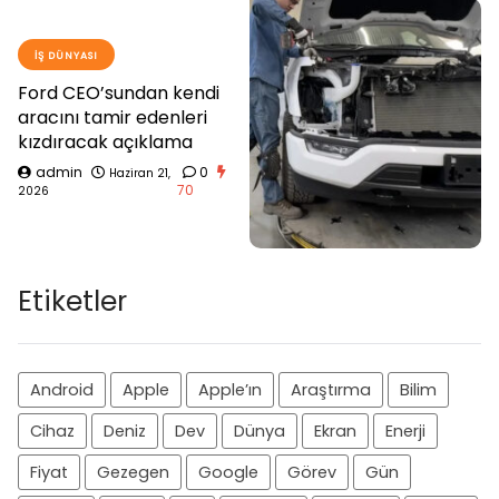
İŞ DÜNYASI
Ford CEO’sundan kendi
aracını tamir edenleri
kızdıracak açıklama
admin
0
Haziran 21,
70
2026
Etiketler
Android
Apple
Apple’ın
Araştırma
Bilim
Cihaz
Deniz
Dev
Dünya
Ekran
Enerji
Fiyat
Gezegen
Google
Görev
Gün