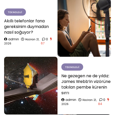
TEKNOLOJI
Akıllı telefonlar fana
gereksinim duymadan
nasıl soğuyor?
admin
0
Haziran 21,
67
2026
TEKNOLOJI
Ne gezegen ne de yıldız:
James Webb’in vizörüne
takılan pembe kürenin
sırrı
admin
0
Haziran 21,
84
2026