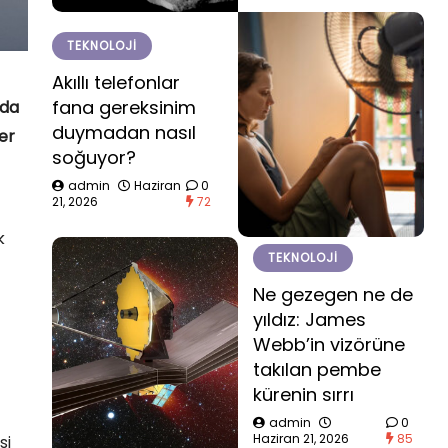
TEKNOLOJI
Akıllı telefonlar
fana gereksinim
ada
duymadan nasıl
er
soğuyor?
admin
Haziran
0
21, 2026
72
k
TEKNOLOJI
Ne gezegen ne de
yıldız: James
Webb’in vizörüne
takılan pembe
kürenin sırrı
admin
0
Haziran 21, 2026
85
si