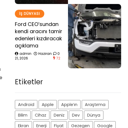
İŞ DÜNYASI
Ford CEO’sundan
kendi aracını tamir
edenleri kızdıracak
açıklama
admin
Haziran
0
21, 2026
72
a
le
Etiketler
Android
Apple
Apple’ın
Araştırma
Bilim
Cihaz
Deniz
Dev
Dünya
Ekran
Enerji
Fiyat
Gezegen
Google