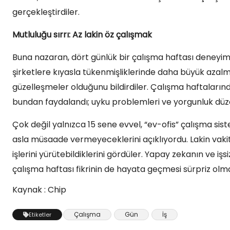
gerçekleştirdiler.
Mutluluğu sırrı: Az lakin öz çalışmak
Buna nazaran, dört günlük bir çalışma haftası deneyim
şirketlere kıyasla tükenmişliklerinde daha büyük azalm
güzelleşmeler olduğunu bildirdiler. Çalışma haftaların
bundan faydalandı; uyku problemleri ve yorgunluk düzeyl
Çok değil yalnızca 15 sene evvel, “ev-ofis” çalışma sist
asla müsaade vermeyeceklerini açıklıyordu. Lakin vakit 
işlerini yürütebildiklerini gördüler. Yapay zekanın ve iş
çalışma haftası fikrinin de hayata geçmesi sürpriz olma
Kaynak : Chip
Çalışma
Gün
İş
Etiketler