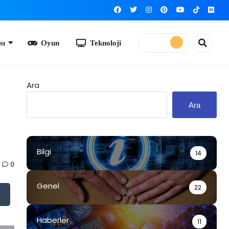
yun
Teknoloji
Ara
Ara
Bilgi
14
0
Genel
22
Haberler
11