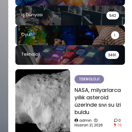
İş Dünyası
542
Oyun
1
Teknoloji
3491
TEKNOLOJI
NASA, milyarlarca
yıllık asteroid
üzerinde sıvı su izi
buldu
admin
0
Haziran 21, 2026
76