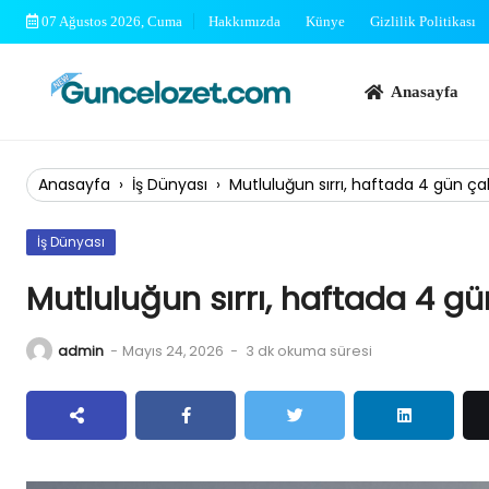
Skip
07 Ağustos 2026, Cuma
Hakkımızda
Künye
Gizlilik Politikası
to
content
Anasayfa
Bi
Anasayfa
›
İş Dünyası
›
Mutluluğun sırrı, haftada 4 gün çalı
İş Dünyası
Mutluluğun sırrı, haftada 4 gün
admin
-
Mayıs 24, 2026
-
3 dk okuma süresi