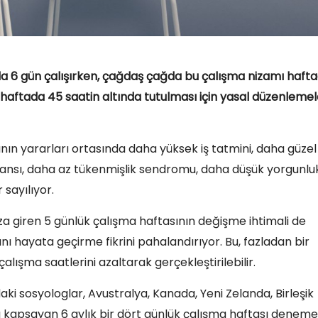
tada 6 gün çalışırken, çağdaş çağda bu çalışma nizamı haft
haftada 45 saatin altında tutulması için yasal düzenlemel
nın yararları ortasında daha yüksek iş tatmini, daha güzel
formansı, daha az tükenmişlik sendromu, daha düşük yorgunlu
 sayılıyor.
mıza giren 5 günlük çalışma haftasının değişme ihtimali de
ını hayata geçirme fikrini pahalandırıyor. Bu, fazladan bir
ışma saatlerini azaltarak gerçekleştirilebilir.
aki sosyologlar, Avustralya, Kanada, Yeni Zelanda, Birleşik
anı kapsayan 6 aylık bir dört günlük çalışma haftası deneme