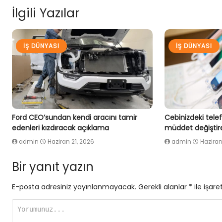
İlgili Yazılar
İŞ DÜNYASI
İŞ DÜNYASI
Ford CEO’sundan kendi aracını tamir
Cebinizdeki tele
edenleri kızdıracak açıklama
müddet değiştire
admin
Haziran 21, 2026
admin
Haziran
Bir yanıt yazın
E-posta adresiniz yayınlanmayacak.
Gerekli alanlar
*
ile işare