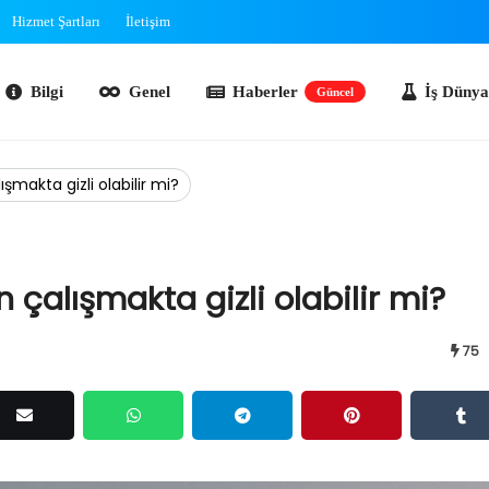
Hizmet Şartları
İletişim
lgi
Genel
Haberler
İş Dünyası
O
Güncel
şmakta gizli olabilir mi?
 çalışmakta gizli olabilir mi?
75