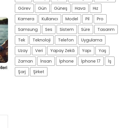
Görev
Gün
Güneş
Hava
Hız
Kamera
Kullanıcı
Model
Pil
Pro
Samsung
Ses
Sistem
Süre
Tasarım
Tek
Teknoloji
Telefon
Uygulama
Uzay
Veri
Yapay Zekâ
Yapı
Yaş
Zaman
İnsan
İphone
İphone 17
İş
leri
Şarj
Şirket