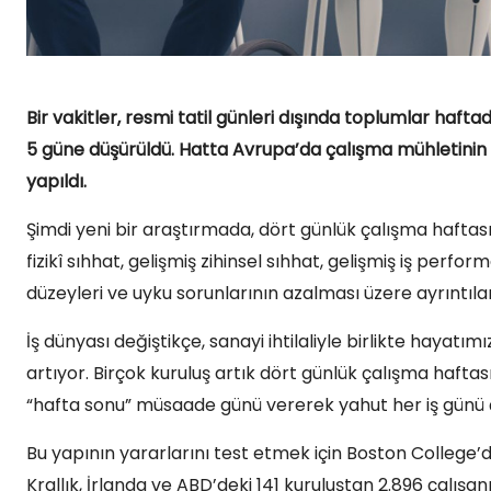
Bir vakitler, resmi tatil günleri dışında toplumlar haf
5 güne düşürüldü. Hatta Avrupa’da çalışma mühletinin 
yapıldı.
Şimdi yeni bir araştırmada, dört günlük çalışma haftası
fizikî sıhhat, gelişmiş zihinsel sıhhat, gelişmiş iş per
düzeyleri ve uyku sorunlarının azalması üzere ayrıntılar
İş dünyası değiştikçe, sanayi ihtilaliyle birlikte hayatı
artıyor. Birçok kuruluş artık dört günlük çalışma haftas
“hafta sonu” müsaade günü vererek yahut her iş günü çal
Bu yapının yararlarını test etmek için Boston College’d
Krallık, İrlanda ve ABD’deki 141 kuruluştan 2.896 çalış