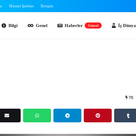
sı
Hizmet Şartları
İletişim
lgi
Genel
Haberler
İş Dünyası
O
Güncel
75