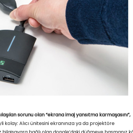
ılaşılan sorunu olan “ekrana imaj yansıtma karmaşasını”,
i kolay: Alıcı ünitesini ekranınıza ya da projektöre
z bilgisayara bağlı olan dongle’daki düğmeye basmanız kâ