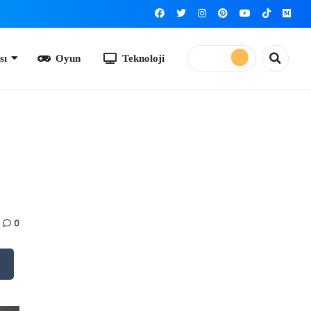
yun
Teknoloji
0