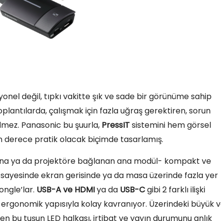
siyonel değil, tıpkı vakitte şık ve sade bir görünüme sahip
oplantılarda, çalışmak için fazla uğraş gerektiren, sorun
ilmez. Panasonic bu şuurla,
PressIT
sistemini hem görsel
 derece pratik olacak biçimde tasarlamış.
vizyona ya da projektöre bağlanan ana modül- kompakt ve
sayesinde ekran gerisinde ya da masa üzerinde fazla yer
ongle’lar.
USB-A ve HDMI
ya da
USB-C
gibi 2 farklı ilişki
ve ergonomik yapısıyla kolay kavranıyor. Üzerindeki büyük 
en bu tuşun LED halkası, irtibat ve yayın durumunu anlık