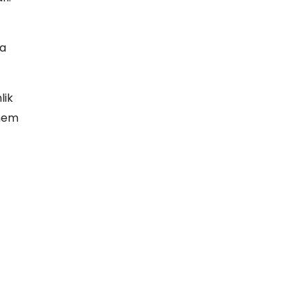
da
lik
 hem