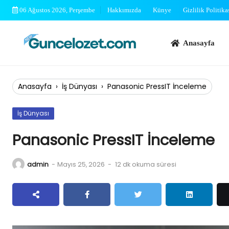
Skip
06 Ağustos 2026, Perşembe
Hakkımızda
Künye
Gizlilik Politika
to
content
Anasayfa
Bi
Anasayfa
›
İş Dünyası
›
Panasonic PressIT İnceleme
İş Dünyası
Panasonic PressIT İnceleme
admin
-
Mayıs 25, 2026
-
12 dk okuma süresi