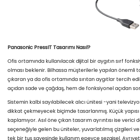
Panasonic PressIT Tasarımı Nasıl?
Ofis ortamında kullanılacak dijital bir aygıtın sırf fonk
olması beklenir. Bilhassa müşterilerle yapılan önemli t
çıkaran ya da ofis ortamında sırıtan aygıtlar tercih ed
açıdan sade ve çağdaş, hem de fonksiyonel açıdan son
Sistemin kalbi sayılabilecek alıcı ünitesi -yani tele
dikkat çekmeyecek biçimde tasarlanmış. Küçük yapısı 
kaplamıyor. Asıl öne çıkan tasarım ayrıntısı ise verici d
seçeneğiyle gelen bu üniteler, yuvarlatılmış çizgileri 
tek bir tuş sayesinde kullanım epeyce sezgisel. Ayrıyet