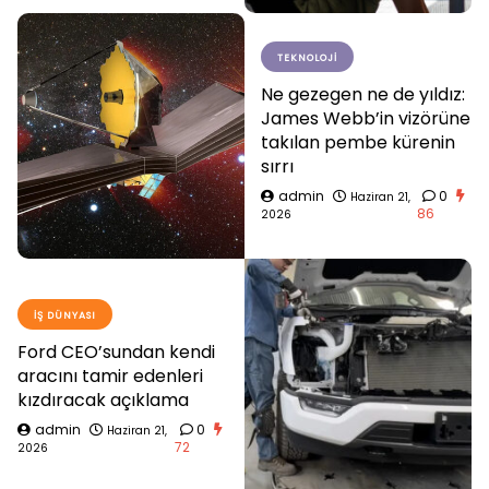
TEKNOLOJI
Ne gezegen ne de yıldız:
James Webb’in vizörüne
takılan pembe kürenin
sırrı
admin
0
Haziran 21,
86
2026
İŞ DÜNYASI
Ford CEO’sundan kendi
aracını tamir edenleri
kızdıracak açıklama
admin
0
Haziran 21,
72
2026