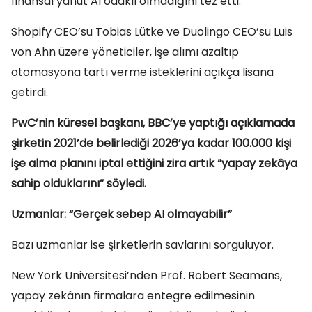
finansal yahut AI odaklı olmadığını tez etti.
Shopify CEO’su Tobias Lütke ve Duolingo CEO’su Luis
von Ahn üzere yöneticiler, işe alımı azaltıp
otomasyona tartı verme isteklerini açıkça lisana
getirdi.
PwC’nin küresel başkanı, BBC’ye yaptığı açıklamada
şirketin 2021’de belirlediği 2026’ya kadar 100.000 kişi
işe alma planını iptal ettiğini zira artık “yapay zekâya
sahip olduklarını” söyledi.
Uzmanlar: “Gerçek sebep AI olmayabilir”
Bazı uzmanlar ise şirketlerin savlarını sorguluyor.
New York Üniversitesi’nden Prof. Robert Seamans,
yapay zekânın firmalara entegre edilmesinin