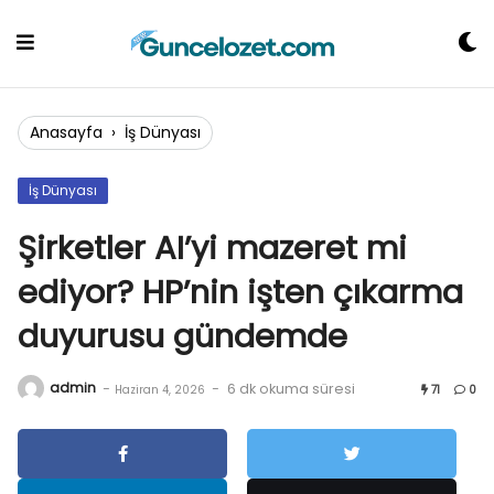
Skip
to
content
Anasayfa
›
İş Dünyası
İş Dünyası
Şirketler AI’yi mazeret mi
ediyor? HP’nin işten çıkarma
duyurusu gündemde
admin
-
-
6 dk okuma süresi
Haziran 4, 2026
71
0