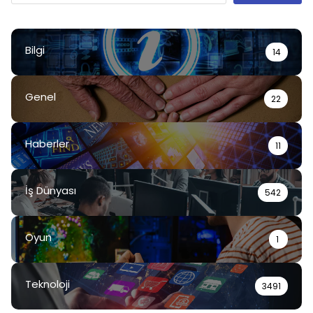
Bilgi
14
Genel
22
Haberler
11
İş Dünyası
542
Oyun
1
Teknoloji
3491