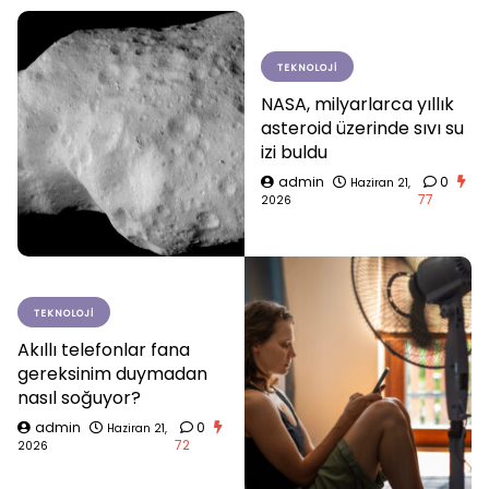
TEKNOLOJI
NASA, milyarlarca yıllık
asteroid üzerinde sıvı su
izi buldu
admin
0
Haziran 21,
77
2026
TEKNOLOJI
Akıllı telefonlar fana
gereksinim duymadan
nasıl soğuyor?
admin
0
Haziran 21,
72
2026