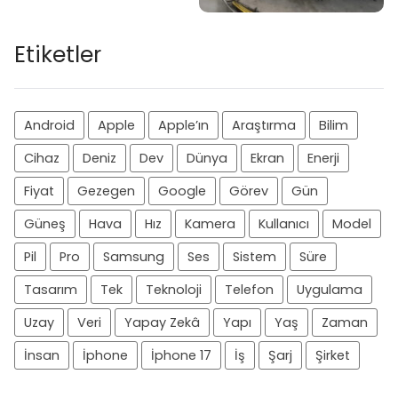
Etiketler
Android
Apple
Apple’ın
Araştırma
Bilim
Cihaz
Deniz
Dev
Dünya
Ekran
Enerji
Fiyat
Gezegen
Google
Görev
Gün
Güneş
Hava
Hız
Kamera
Kullanıcı
Model
Pil
Pro
Samsung
Ses
Sistem
Süre
Tasarım
Tek
Teknoloji
Telefon
Uygulama
Uzay
Veri
Yapay Zekâ
Yapı
Yaş
Zaman
İnsan
İphone
İphone 17
İş
Şarj
Şirket