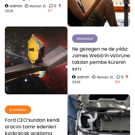
admin
0
Haziran 21,
67
2026
TEKNOLOJI
Ne gezegen ne de yıldız:
James Webb’in vizörüne
takılan pembe kürenin
sırrı
admin
0
Haziran 21,
84
2026
İŞ DÜNYASI
Ford CEO’sundan kendi
aracını tamir edenleri
kızdıracak açıklama