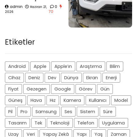
admin
0
Haziran 21,
70
2026
Etiketler
Android
Apple
Apple’ın
Araştırma
Bilim
Cihaz
Deniz
Dev
Dünya
Ekran
Enerji
Fiyat
Gezegen
Google
Görev
Gün
Güneş
Hava
Hız
Kamera
Kullanıcı
Model
Pil
Pro
Samsung
Ses
Sistem
Süre
Tasarım
Tek
Teknoloji
Telefon
Uygulama
Uzay
Veri
Yapay Zekâ
Yapı
Yaş
Zaman