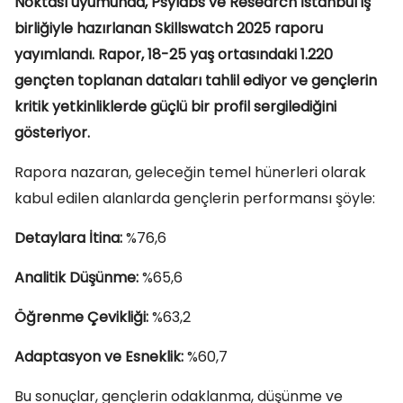
Noktası uyumunda, Psylabs ve Research İstanbul iş
birliğiyle hazırlanan Skillswatch 2025 raporu
yayımlandı. Rapor, 18-25 yaş ortasındaki 1.220
gençten toplanan dataları tahlil ediyor ve gençlerin
kritik yetkinliklerde güçlü bir profil sergilediğini
gösteriyor.
Rapora nazaran, geleceğin temel hünerleri olarak
kabul edilen alanlarda gençlerin performansı şöyle:
Detaylara İtina:
%76,6
Analitik Düşünme:
%65,6
Öğrenme Çevikliği:
%63,2
Adaptasyon ve Esneklik:
%60,7
Bu sonuçlar, gençlerin odaklanma, düşünme ve