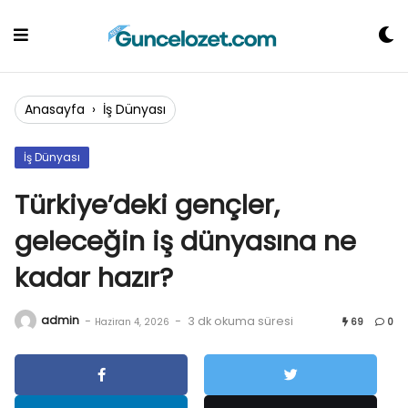
Skip
to
content
Anasayfa
›
İş Dünyası
İş Dünyası
Türkiye’deki gençler,
geleceğin iş dünyasına ne
kadar hazır?
admin
-
-
3 dk okuma süresi
Haziran 4, 2026
69
0