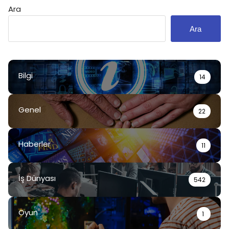
Ara
Ara
Bilgi
14
Genel
22
Haberler
11
İş Dünyası
542
Oyun
1