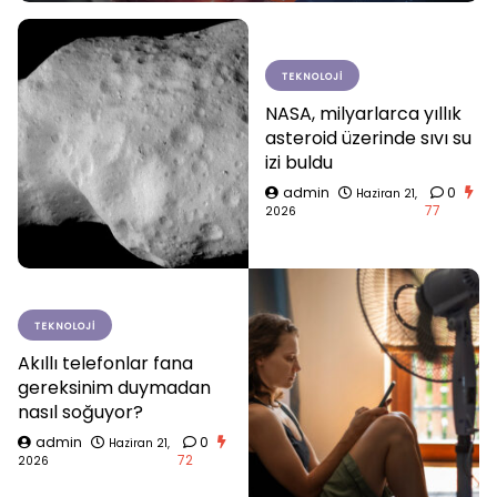
TEKNOLOJI
NASA, milyarlarca yıllık
asteroid üzerinde sıvı su
izi buldu
admin
0
Haziran 21,
77
2026
TEKNOLOJI
Akıllı telefonlar fana
gereksinim duymadan
nasıl soğuyor?
admin
0
Haziran 21,
72
2026