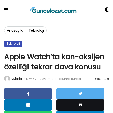
Skip
to
content
Anasayfa
›
Teknoloji
Teknoloji
Apple Watch’ta kan-oksijen
özelliği tekrar dava konusu
admin
-
-
3 dk okuma süresi
Mayıs 26, 2026
85
0