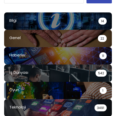
Bilgi
14
Genel
22
Haberler
11
İş Dünyası
542
Oyun
1
Teknoloji
3491