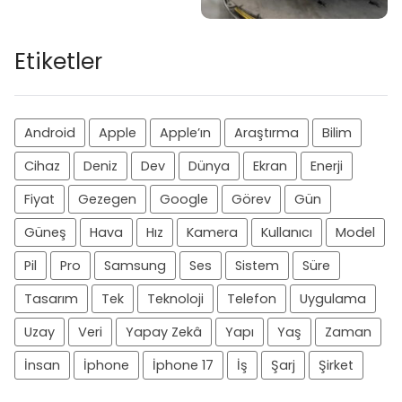
Etiketler
Android
Apple
Apple’ın
Araştırma
Bilim
Cihaz
Deniz
Dev
Dünya
Ekran
Enerji
Fiyat
Gezegen
Google
Görev
Gün
Güneş
Hava
Hız
Kamera
Kullanıcı
Model
Pil
Pro
Samsung
Ses
Sistem
Süre
Tasarım
Tek
Teknoloji
Telefon
Uygulama
Uzay
Veri
Yapay Zekâ
Yapı
Yaş
Zaman
İnsan
İphone
İphone 17
İş
Şarj
Şirket