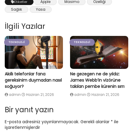
Apple
Masimo
Özelliği
Etiketler
Sağlık
Yasa
İlgili Yazılar
TEKNOLOJI
TEKNOLOJI
Akıllı telefonlar fana
Ne gezegen ne de yıldız:
gereksinim duymadan nasıl
James Webb’in vizörüne
soğuyor?
takılan pembe kürenin sırrı
admin
Haziran 21, 2026
admin
Haziran 21, 2026
Bir yanıt yazın
E-posta adresiniz yayınlanmayacak.
Gerekli alanlar
*
ile
işaretlenmişlerdir