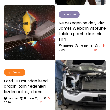
TEKNOLOJI
Ne gezegen ne de yıldız:
James Webb’in vizörüne
takılan pembe kürenin
sırrı
admin
0
Haziran 21,
86
2026
İŞ DÜNYASI
Ford CEO’sundan kendi
aracını tamir edenleri
kızdıracak açıklama
admin
0
Haziran 21,
72
2026