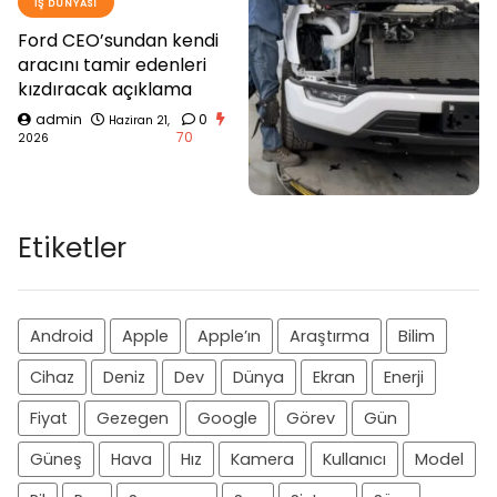
İŞ DÜNYASI
Ford CEO’sundan kendi
aracını tamir edenleri
kızdıracak açıklama
admin
0
Haziran 21,
70
2026
Etiketler
Android
Apple
Apple’ın
Araştırma
Bilim
Cihaz
Deniz
Dev
Dünya
Ekran
Enerji
Fiyat
Gezegen
Google
Görev
Gün
Güneş
Hava
Hız
Kamera
Kullanıcı
Model