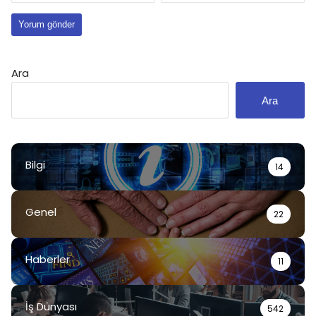
Ara
Ara
Bilgi
14
Genel
22
Haberler
11
İş Dünyası
542