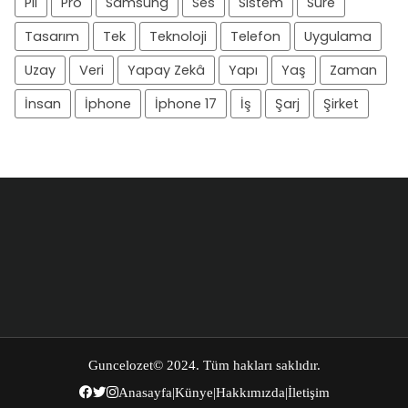
Pil
Pro
Samsung
Ses
Sistem
Süre
Tasarım
Tek
Teknoloji
Telefon
Uygulama
Uzay
Veri
Yapay Zekâ
Yapı
Yaş
Zaman
İnsan
İphone
İphone 17
İş
Şarj
Şirket
Guncelozet
© 2024. Tüm hakları saklıdır.
Anasayfa
|
Künye
|
Hakkımızda
|
İletişim