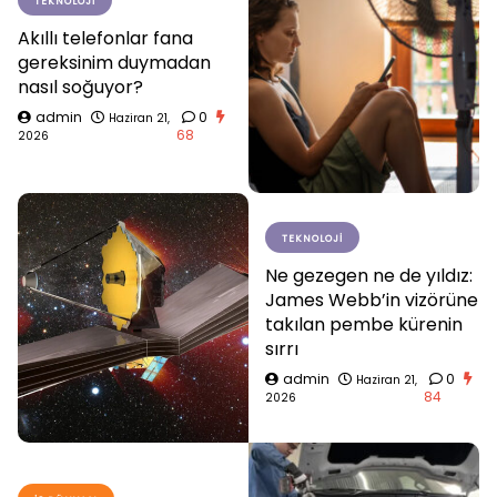
TEKNOLOJI
Akıllı telefonlar fana
gereksinim duymadan
nasıl soğuyor?
admin
0
Haziran 21,
68
2026
TEKNOLOJI
Ne gezegen ne de yıldız:
James Webb’in vizörüne
takılan pembe kürenin
sırrı
admin
0
Haziran 21,
84
2026