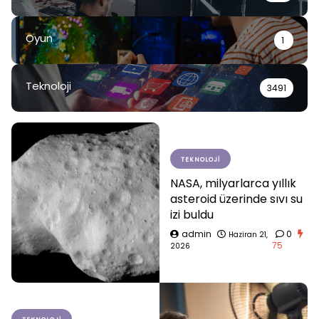
Oyun
1
Teknoloji
3491
TEKNOLOJI
NASA, milyarlarca yıllık
asteroid üzerinde sıvı su
izi buldu
admin
0
Haziran 21,
75
2026