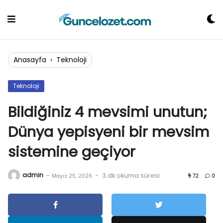
Skip
to
content
Anasayfa
›
Teknoloji
Teknoloji
Bildiğiniz 4 mevsimi unutun;
Dünya yepisyeni bir mevsim
sistemine geçiyor
admin
-
-
3 dk okuma süresi
Mayıs 25, 2026
72
0