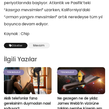
periyotlarında başlıyor. Atlantik ve Pasifik’teki
“
kasırga mevsimleri
” uzarken, Kaliforniya’daki
“
orman yangını mevsimleri
” artık neredeyse tüm yıl
boyunca devam ediyor.
Kaynak : Chip
Mevsim
Etiketler
İlgili Yazılar
TEKNOLOJI
TEKNOLOJI
Akıllı telefonlar fana
Ne gezegen ne de yıldız:
gereksinim duymadan nasıl
James Webb’in vizörüne
soğuyor?
takılan pembe kürenin sırrı