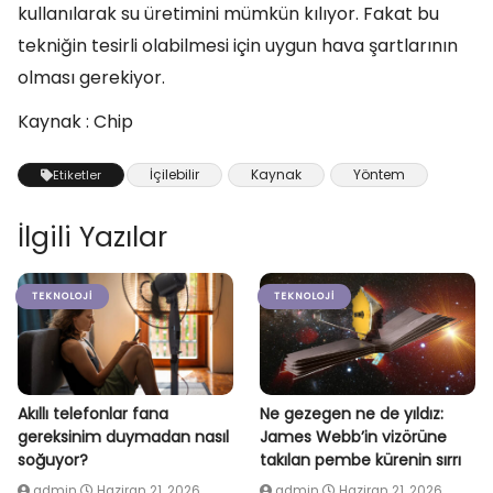
kullanılarak su üretimini mümkün kılıyor. Fakat bu
tekniğin tesirli olabilmesi için uygun hava şartlarının
olması gerekiyor.
Kaynak : Chip
İçilebilir
Kaynak
Yöntem
Etiketler
İlgili Yazılar
TEKNOLOJI
TEKNOLOJI
Akıllı telefonlar fana
Ne gezegen ne de yıldız:
gereksinim duymadan nasıl
James Webb’in vizörüne
soğuyor?
takılan pembe kürenin sırrı
admin
Haziran 21, 2026
admin
Haziran 21, 2026