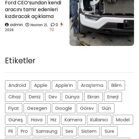
Ford CEO’sundan kendi
aracını tamir edenleri
kızdıracak açıklama
admin
0
Haziran 21,
70
2026
Etiketler
Android
Apple
Apple’ın
Araştırma
Bilim
Cihaz
Deniz
Dev
Dünya
Ekran
Enerji
Fiyat
Gezegen
Google
Görev
Gün
Güneş
Hava
Hız
Kamera
Kullanıcı
Model
Pil
Pro
Samsung
Ses
Sistem
Süre