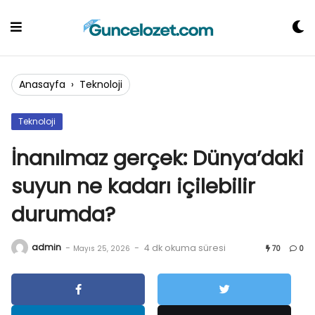
Skip
to
content
Anasayfa
›
Teknoloji
Teknoloji
İnanılmaz gerçek: Dünya’daki
suyun ne kadarı içilebilir
durumda?
admin
-
-
4 dk okuma süresi
Mayıs 25, 2026
70
0