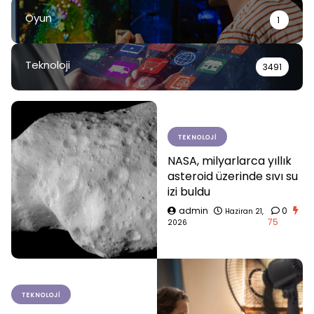
Oyun
1
Teknoloji
3491
TEKNOLOJI
NASA, milyarlarca yıllık
asteroid üzerinde sıvı su
izi buldu
admin
0
Haziran 21,
75
2026
TEKNOLOJI