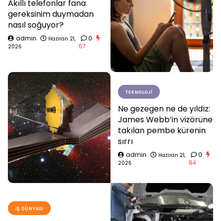
Akıllı telefonlar fana
gereksinim duymadan
nasıl soğuyor?
admin
0
Haziran 21,
67
2026
TEKNOLOJI
Ne gezegen ne de yıldız:
James Webb’in vizörüne
takılan pembe kürenin
sırrı
admin
0
Haziran 21,
84
2026
İŞ DÜNYASI