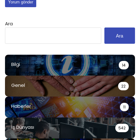
Ara
Ara
Bilgi
14
Genel
22
Haberler
11
İş Dünyası
542