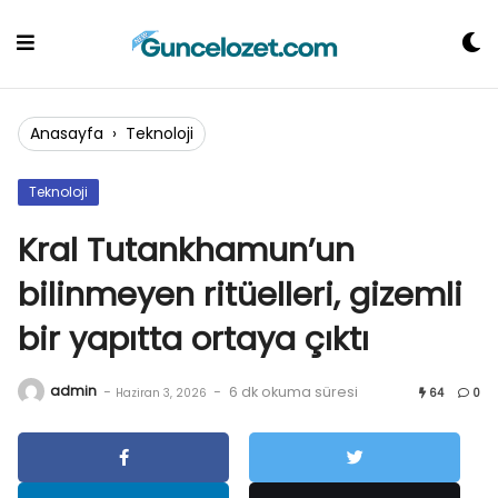
Skip
to
content
Anasayfa
›
Teknoloji
Teknoloji
Kral Tutankhamun’un
bilinmeyen ritüelleri, gizemli
bir yapıtta ortaya çıktı
admin
-
-
6 dk okuma süresi
Haziran 3, 2026
64
0