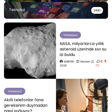
Teknoloji
3491
TEKNOLOJI
NASA, milyarlarca yıllık
asteroid üzerinde sıvı su
izi buldu
admin
0
Haziran 21,
76
2026
TEKNOLOJI
Akıllı telefonlar fana
gereksinim duymadan
nasıl soğuyor?