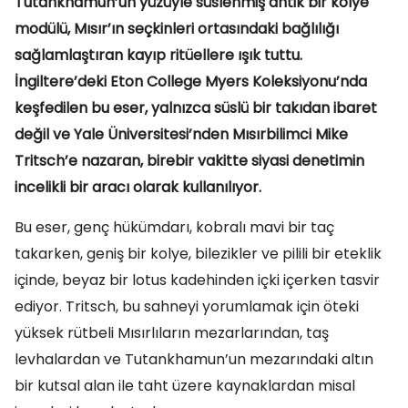
Tutankhamun’un yüzüyle süslenmiş antik bir kolye
modülü, Mısır’ın seçkinleri ortasındaki bağlılığı
sağlamlaştıran kayıp ritüellere ışık tuttu.
İngiltere’deki Eton College Myers Koleksiyonu’nda
keşfedilen bu eser, yalnızca süslü bir takıdan ibaret
değil ve Yale Üniversitesi’nden Mısırbilimci Mike
Tritsch’e nazaran, birebir vakitte siyasi denetimin
incelikli bir aracı olarak kullanılıyor.
Bu eser, genç hükümdarı, kobralı mavi bir taç
takarken, geniş bir kolye, bilezikler ve pilili bir eteklik
içinde, beyaz bir lotus kadehinden içki içerken tasvir
ediyor. Tritsch, bu sahneyi yorumlamak için öteki
yüksek rütbeli Mısırlıların mezarlarından, taş
levhalardan ve Tutankhamun’un mezarındaki altın
bir kutsal alan ile taht üzere kaynaklardan misal