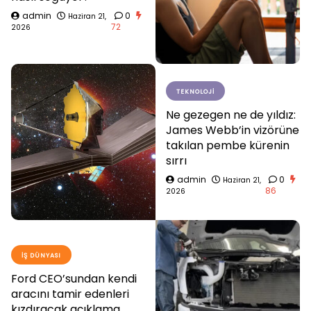
admin
0
Haziran 21,
72
2026
TEKNOLOJI
Ne gezegen ne de yıldız:
James Webb’in vizörüne
takılan pembe kürenin
sırrı
admin
0
Haziran 21,
86
2026
İŞ DÜNYASI
Ford CEO’sundan kendi
aracını tamir edenleri
kızdıracak açıklama