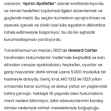
nazaran, “
ayırıcı ziyafetler
” olarak sınıflandırılıyordu
ve temel hedefleri toplumsal ilgileri düzenlemek ve
güçlendirmekti. Bu, seçkin kümelerin ayrıştırılması ve
yiyecek, içecek ve öteki özel lüks eşyaların dikkatlice
tahsis edilmesiyle başarılıyor, bu da bir eşitsizlik
kurumsallaşması yaratıyordu.
Tutankhamun’un mezarı, 1922’de
Howard Carter
tarafından Hükümdarlar Vadisi’nde keşfedildi ve katı
altından cenaze ayakkabıları, heykeller, oyunlar ve
garip hayvanlar dahil olmak üzere 5.000 modüllük bir
hazineyle doluydu. Genç kral, MÖ 1332 ile 1323 yılları
ortasında karar sürmüş ve dokuz yahut on yaşlarında
tahta çıkmıştı. Yaklaşık 18 yaşında ölen hükümdarın
mevt nedeni bilinmiyor, lakin ebeveynlerinin kardeş
olması nedeniyle sıhhat meseleleriyle boğuştuğu