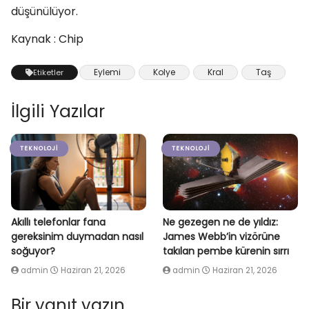
düşünülüyor.
Kaynak : Chip
Eylemi
Kolye
Kral
Taş
Etiketler
İlgili Yazılar
TEKNOLOJI
TEKNOLOJI
Akıllı telefonlar fana
Ne gezegen ne de yıldız:
gereksinim duymadan nasıl
James Webb’in vizörüne
soğuyor?
takılan pembe kürenin sırrı
admin
Haziran 21, 2026
admin
Haziran 21, 2026
Bir yanıt yazın