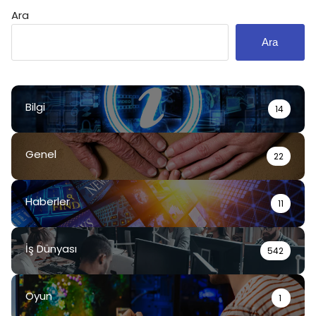
Ara
Ara
Bilgi
14
Genel
22
Haberler
11
İş Dünyası
542
Oyun
1