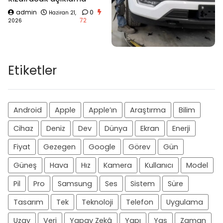
admin
0
Haziran 21,
72
2026
Etiketler
Android
Apple
Apple’ın
Araştırma
Bilim
Cihaz
Deniz
Dev
Dünya
Ekran
Enerji
Fiyat
Gezegen
Google
Görev
Gün
Güneş
Hava
Hız
Kamera
Kullanıcı
Model
Pil
Pro
Samsung
Ses
Sistem
Süre
Tasarım
Tek
Teknoloji
Telefon
Uygulama
Uzay
Veri
Yapay Zekâ
Yapı
Yaş
Zaman