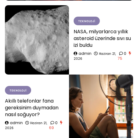
TEKNOLOJI
NASA, milyarlarca yıllık
asteroid üzerinde sıvı su
izi buldu
admin
0
Haziran 21,
75
2026
TEKNOLOJI
Akıllı telefonlar fana
gereksinim duymadan
nasıl soğuyor?
admin
0
Haziran 21,
69
2026