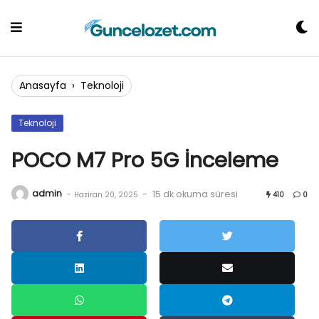
Skip
to
content
Anasayfa
›
Teknoloji
Teknoloji
POCO M7 Pro 5G İnceleme
admin
-
-
15 dk okuma süresi
Haziran 20, 2025
410
0