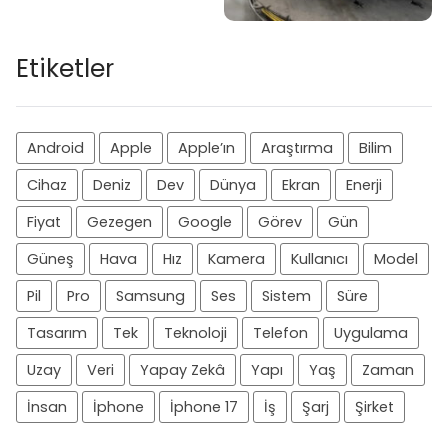
Etiketler
Android
Apple
Apple’ın
Araştırma
Bilim
Cihaz
Deniz
Dev
Dünya
Ekran
Enerji
Fiyat
Gezegen
Google
Görev
Gün
Güneş
Hava
Hız
Kamera
Kullanıcı
Model
Pil
Pro
Samsung
Ses
Sistem
Süre
Tasarım
Tek
Teknoloji
Telefon
Uygulama
Uzay
Veri
Yapay Zekâ
Yapı
Yaş
Zaman
İnsan
İphone
İphone 17
İş
Şarj
Şirket