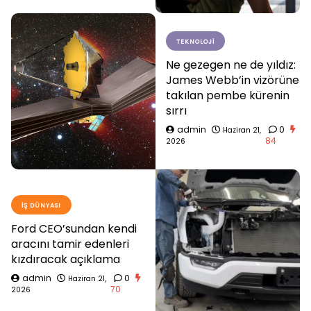
TEKNOLOJI
Ne gezegen ne de yıldız:
James Webb’in vizörüne
takılan pembe kürenin
sırrı
admin
0
Haziran 21,
84
2026
İŞ DÜNYASI
Ford CEO’sundan kendi
aracını tamir edenleri
kızdıracak açıklama
admin
0
Haziran 21,
70
2026