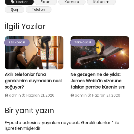
Ekran
Kamera
Kullanım
Etiketler
Şarj
Telefon
İlgili Yazılar
TEKNOLOJI
TEKNOLOJI
Akıllı telefonlar fana
Ne gezegen ne de yıldız:
gereksinim duymadan nasıl
James Webb’in vizörüne
soğuyor?
takılan pembe kürenin sırrı
admin
Haziran 21, 2026
admin
Haziran 21, 2026
Bir yanıt yazın
E-posta adresiniz yayınlanmayacak.
Gerekli alanlar
*
ile
işaretlenmişlerdir