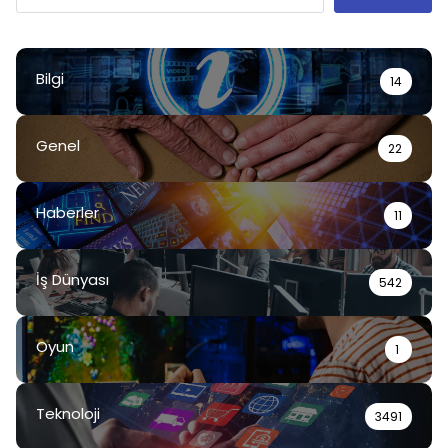
Bilgi
14
Genel
22
Haberler
11
İş Dünyası
542
Oyun
1
Teknoloji
3491