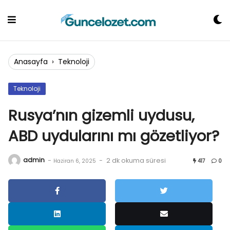
Skip
to
content
Anasayfa
›
Teknoloji
Teknoloji
Rusya’nın gizemli uydusu,
ABD uydularını mı gözetliyor?
admin
-
-
2 dk okuma süresi
Haziran 6, 2025
417
0