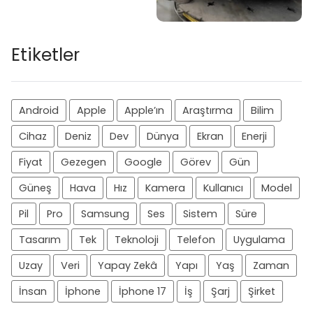
Etiketler
Android
Apple
Apple’ın
Araştırma
Bilim
Cihaz
Deniz
Dev
Dünya
Ekran
Enerji
Fiyat
Gezegen
Google
Görev
Gün
Güneş
Hava
Hız
Kamera
Kullanıcı
Model
Pil
Pro
Samsung
Ses
Sistem
Süre
Tasarım
Tek
Teknoloji
Telefon
Uygulama
Uzay
Veri
Yapay Zekâ
Yapı
Yaş
Zaman
İnsan
İphone
İphone 17
İş
Şarj
Şirket