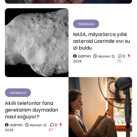
TEKNOLOJI
NASA, milyarlarca yıllık
asteroid üzerinde sıvı su
izi buldu
admin
0
Haziran 21,
75
2026
TEKNOLOJI
Akıllı telefonlar fana
gereksinim duymadan
nasıl soğuyor?
admin
0
Haziran 21,
67
2026