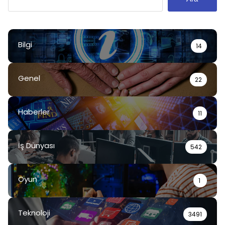
Bilgi
14
Genel
22
Haberler
11
İş Dünyası
542
Oyun
1
Teknoloji
3491