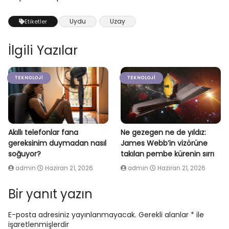
Uydu
Uzay
Etiketler
İlgili Yazılar
TEKNOLOJI
TEKNOLOJI
Akıllı telefonlar fana
Ne gezegen ne de yıldız:
gereksinim duymadan nasıl
James Webb’in vizörüne
soğuyor?
takılan pembe kürenin sırrı
admin
Haziran 21, 2026
admin
Haziran 21, 2026
Bir yanıt yazın
E-posta adresiniz yayınlanmayacak.
Gerekli alanlar
*
ile
işaretlenmişlerdir