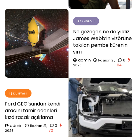
TEKNOLOJI
Ne gezegen ne de yıldız:
James Webb’in vizörüne
takılan pembe kürenin
sırrı
admin
0
Haziran 21,
84
2026
İŞ DÜNYASI
Ford CEO’sundan kendi
aracını tamir edenleri
kızdıracak açıklama
admin
0
Haziran 21,
70
2026