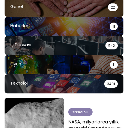
Genel
22
Haberler
11
İş Dünyası
542
Oyun
1
Teknoloji
3491
TEKNOLOJI
NASA, milyarlarca yıllık