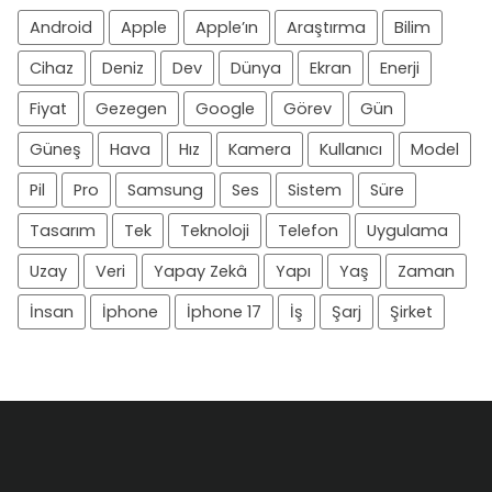
Android
Apple
Apple’ın
Araştırma
Bilim
Cihaz
Deniz
Dev
Dünya
Ekran
Enerji
Fiyat
Gezegen
Google
Görev
Gün
Güneş
Hava
Hız
Kamera
Kullanıcı
Model
Pil
Pro
Samsung
Ses
Sistem
Süre
Tasarım
Tek
Teknoloji
Telefon
Uygulama
Uzay
Veri
Yapay Zekâ
Yapı
Yaş
Zaman
İnsan
İphone
İphone 17
İş
Şarj
Şirket