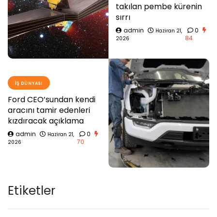
takılan pembe kürenin
sırrı
admin
0
Haziran 21,
84
2026
İŞ DÜNYASI
Ford CEO’sundan kendi
aracını tamir edenleri
kızdıracak açıklama
admin
0
Haziran 21,
70
2026
Etiketler