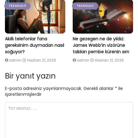
TEKNOLOJI
TEKNOLOJI
Akıllı telefonlar fana
Ne gezegen ne de yıldız:
gereksinim duymadan nasıl
James Webb’in vizörüne
soğuyor?
takılan pembe kürenin sırrı
admin
Haziran 21, 2026
admin
Haziran 21, 2026
Bir yanıt yazın
E-posta adresiniz yayınlanmayacak.
Gerekli alanlar
*
ile
işaretlenmişlerdir