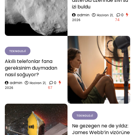
asteroid üzerinde sıvı su
izi buldu
admin
0
Haziran 21,
74
2026
TEKNOLOJI
Akıllı telefonlar fana
gereksinim duymadan
nasıl soğuyor?
admin
0
Haziran 21,
67
2026
TEKNOLOJI
Ne gezegen ne de yıldız:
James Webb’in vizörüne