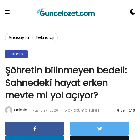
Skip
to
content
Anasayfa
›
Teknoloji
Teknoloji
Şöhretin bilinmeyen bedeli:
Sahnedeki hayat erken
mevte mi yol açıyor?
admin
-
-
5 dk okuma süresi
Haziran 4, 2026
69
0