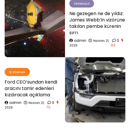
TEKNOLOJI
Ne gezegen ne de yıldız:
James Webb’in vizörüne
takılan pembe kürenin
sırrı
admin
0
Haziran 21,
84
2026
İŞ DÜNYASI
Ford CEO’sundan kendi
aracını tamir edenleri
kızdıracak açıklama
admin
0
Haziran 21,
70
2026