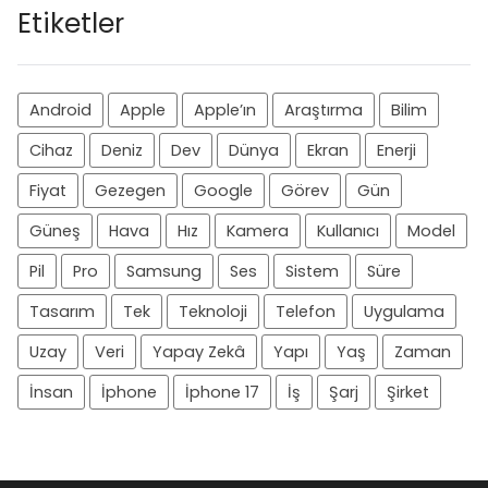
Etiketler
Android
Apple
Apple’ın
Araştırma
Bilim
Cihaz
Deniz
Dev
Dünya
Ekran
Enerji
Fiyat
Gezegen
Google
Görev
Gün
Güneş
Hava
Hız
Kamera
Kullanıcı
Model
Pil
Pro
Samsung
Ses
Sistem
Süre
Tasarım
Tek
Teknoloji
Telefon
Uygulama
Uzay
Veri
Yapay Zekâ
Yapı
Yaş
Zaman
İnsan
İphone
İphone 17
İş
Şarj
Şirket