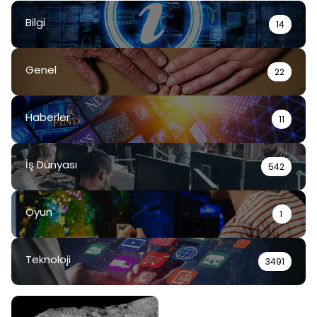
Bilgi
14
Genel
22
Haberler
11
İş Dünyası
542
Oyun
1
Teknoloji
3491