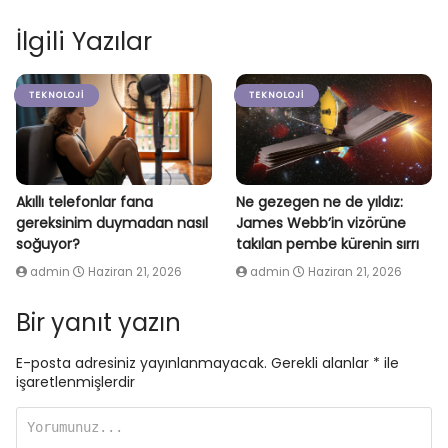
İlgili Yazılar
TEKNOLOJI
TEKNOLOJI
Akıllı telefonlar fana
Ne gezegen ne de yıldız:
gereksinim duymadan nasıl
James Webb’in vizörüne
soğuyor?
takılan pembe kürenin sırrı
admin
Haziran 21, 2026
admin
Haziran 21, 2026
Bir yanıt yazın
E-posta adresiniz yayınlanmayacak.
Gerekli alanlar
*
ile
işaretlenmişlerdir