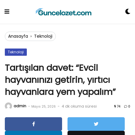
Skip
to
content
Anasayfa
›
Teknoloji
Teknoloji
Tartışılan davet: “Evcil
hayvanınızı getirin, yırtıcı
hayvanlara yem yapalım”
admin
-
-
4 dk okuma süresi
Mayıs 25, 2026
74
0