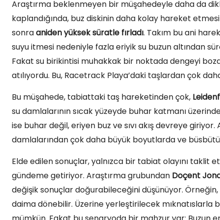
Araştırma beklenmeyen bir müşahedeyle daha da dikkat c
kaplandığında, buz diskinin daha kolay hareket etmesi 
sonra
aniden yüksek süratle fırladı
. Takım bu ani harek
suyu itmesi nedeniyle fazla eriyik su buzun altından sür
Fakat su birikintisi muhakkak bir noktada dengeyi bozd
atılıyordu. Bu, Racetrack Playa’daki taşlardan çok daha
Bu müşahede, tabiattaki taş hareketinden çok,
Leidenfr
su damlalarının sıcak yüzeyde buhar katmanı üzerinde
ise buhar değil, eriyen buz ve sıvı akış devreye giriyor
damlalarından çok daha büyük boyutlarda ve büsbütün
Elde edilen sonuçlar, yalnızca bir tabiat olayını taklit
gündeme getiriyor. Araştırma grubundan
Doçent Jon
değişik sonuçlar doğurabileceğini düşünüyor. Örneğin, 
daima dönebilir. Üzerine yerleştirilecek mıknatıslarl
mümkün. Fakat bu senaryoda bir mahzur var: Buzun er