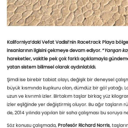
Kaliforniya’daki Vefat Vadisi’nin Racetrack Playa bölges
insanlarının ilgisini çekmeye devam ediyor. “
Yarışan ka
hareketler, vakitle pek çok farklı açıklamayla gündeme 
yatan sistem bilimsel olarak aydınlatıldı.
Şimdi ise birebir tabiat olayı, değişik bir deneysel ça
büyük kısmında kupkuru olan, dümdüz bir göl yatağı. Laki
uzun ve kıvrımlı izler. Birtakım taşlar birkaç yüz kilogr
izler eşliğinde yer değiştirmiş oluyor. Bu ağır taşlar
de, 2014 yılında yapılan bir saha çalışması bu soruya ne
Söz konusu çalışmada,
Profesör Richard Norris
, taşlar