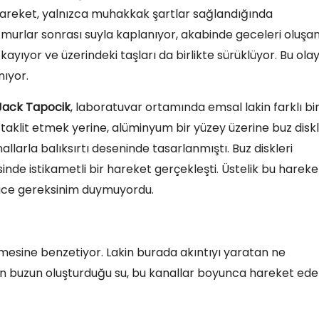
 hareket, yalnızca muhakkak şartlar sağlandığında
ğmurlar sonrası suyla kaplanıyor, akabinde geceleri oluşa
ıyor ve üzerindeki taşları da birlikte sürüklüyor. Bu olay
nıyor.
Jack Tapocik
, laboratuvar ortamında emsal lakin farklı bi
 taklit etmek yerine, alüminyum bir yüzey üzerine buz diskl
nallarla balıksırtı deseninde tasarlanmıştı. Buz diskleri
nde istikametli bir hareket gerçekleşti. Üstelik bu hareke
i güce gereksinim duymuyordu.
nmesine benzetiyor. Lakin burada akıntıyı yaratan ne
yen buzun oluşturduğu su, bu kanallar boyunca hareket ed