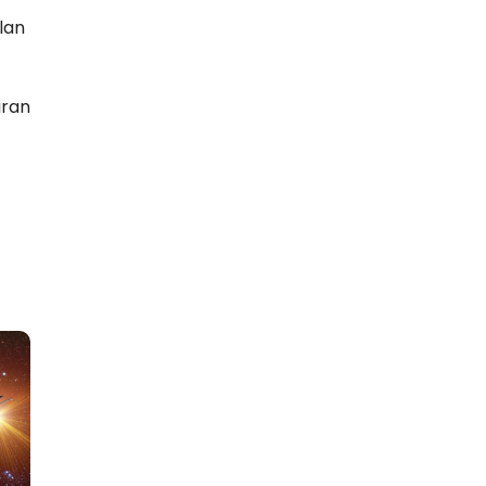
lan
ıran