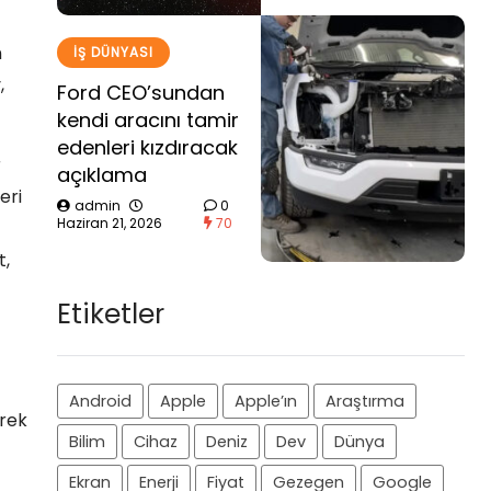
n
İŞ DÜNYASI
,
Ford CEO’sundan
kendi aracını tamir
edenleri kızdıracak
r
açıklama
eri
admin
0
Haziran 21, 2026
70
t,
Etiketler
Android
Apple
Apple’ın
Araştırma
erek
Bilim
Cihaz
Deniz
Dev
Dünya
Ekran
Enerji
Fiyat
Gezegen
Google