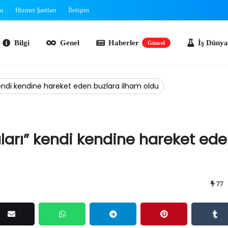
sı
Hizmet Şartları
İletişim
lgi
Genel
Haberler
İş Dünyası
O
Güncel
 kendi kendine hareket eden buzlara ilham oldu
aları” kendi kendine hareket ed
77