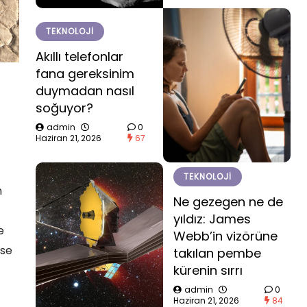
TEKNOLOJI
Akıllı telefonlar
fana gereksinim
duymadan nasıl
soğuyor?
admin
0
Haziran 21, 2026
67
TEKNOLOJI
n
Ne gezegen ne de
yıldız: James
e
Webb’in vizörüne
ese
takılan pembe
kürenin sırrı
admin
0
Haziran 21, 2026
84