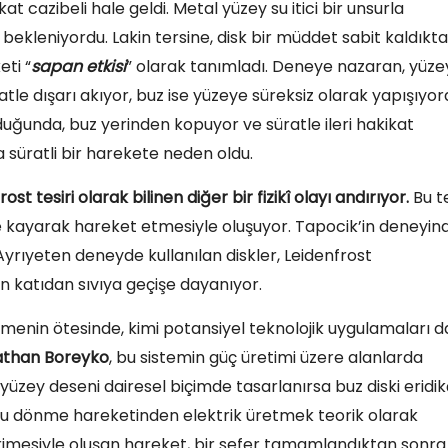
azibeli hale geldi. Metal yüzey su itici bir unsurla
bekleniyordu. Lakin tersine, disk bir müddet sabit kaldıkt
eti “
sapan etkisi
” olarak tanımladı. Deneye nazaran, yüze
atle dışarı akıyor, buz ise yüzeye süreksiz olarak yapışıyor
uğunda, buz yerinden kopuyor ve süratle ileri hakikat
 süratli bir harekete neden oldu.
ost tesiri olarak bilinen diğer bir fizikî olayı andırıyor.
Bu te
 kayarak hareket etmesiyle oluşuyor. Tapocik’in deneyin
. Ayrıyeten deneyde kullanılan diskler, Leidenfrost
 katıdan sıvıya geçişe dayanıyor.
 etmenin ötesinde, kimi potansiyel teknolojik uygulamaları d
athan Boreyko
, bu sistemin güç üretimi üzere alanlarda
yüzey deseni dairesel biçimde tasarlanırsa buz diski eridi
a bu dönme hareketinden elektrik üretmek teorik olarak
imesiyle oluşan hareket, bir sefer tamamlandıktan sonra