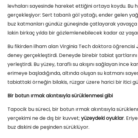
levhaları sayesinde hareket ettiğini ortaya koydu. Bu
gerçekleşiyor: Sert tabanlı göl yatağı, ender gelen ya
buz katmanları gündüz güneşinde çatlayarak yavaşça kay
lakin birkaç yılda bir gözlemlenebilecek kadar az yaşa
Bu fikirden ilham alan Virginia Tech doktora öğrencisi
deney gerçekleştirdi. Deneyde birebir tabiat şartlarını
yerleştirdi. Bu yüzey, taraflı su akışını sağlayan ince ka
erimeye başladığında, altında oluşan su katmanı sayesi
tabiattaki örneğin bilakis, rüzgar üzere harici bir itic
Bir botun ırmak akıntısıyla sürüklenmesi gibi
Tapocik bu süreci, bir botun ırmak akıntısıyla sürükle
yerçekimi ne de dış bir kuvvet;
yüzeydeki oyuklar
. Eri
buz diskini de peşinden sürüklüyor.