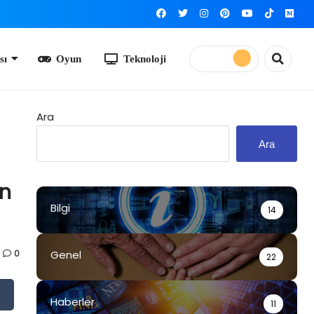
yun
Teknoloji
Ara
Ara
en
Bilgi
14
0
Genel
22
Haberler
11