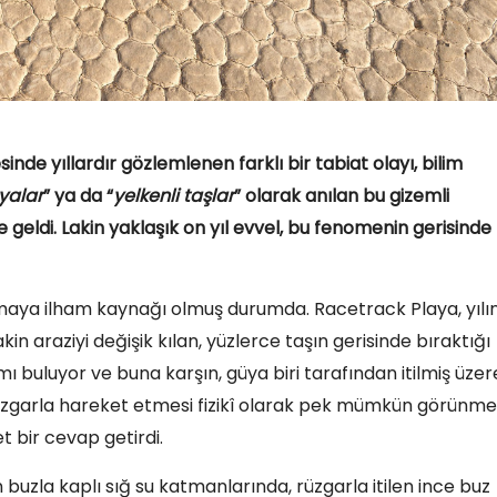
inde yıllardır gözlemlenen farklı bir tabiat olayı, bilim
yalar
” ya da “
yelkenli taşlar
” olarak anılan bu gizemli
geldi. Lakin yaklaşık on yıl evvel, bu fenomenin gerisinde
lışmaya ilham kaynağı olmuş durumda. Racetrack Playa, yılı
n araziyi değişik kılan, yüzlerce taşın gerisinde bıraktığı
amı buluyor ve buna karşın, güya biri tarafından itilmiş üzer
ın rüzgarla hareket etmesi fizikî olarak pek mümkün görünm
t bir cevap getirdi.
ın buzla kaplı sığ su katmanlarında, rüzgarla itilen ince buz