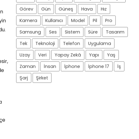
Görev
Gün
Güneş
Hava
Hız
an
yin
Kamera
Kullanıcı
Model
Pil
Pro
du.
Samsung
Ses
Sistem
Süre
Tasarım
Tek
Teknoloji
Telefon
Uygulama
Uzay
Veri
Yapay Zekâ
Yapı
Yaş
sir,
Zaman
İnsan
İphone
İphone 17
İş
de
Şarj
Şirket
a
kçe