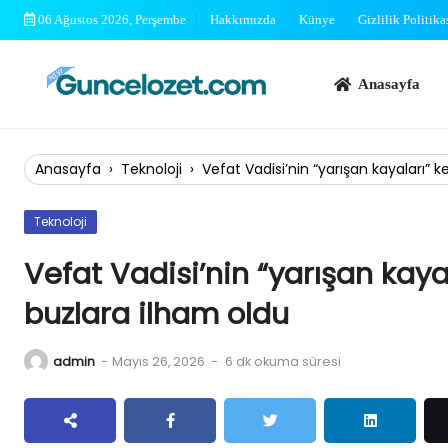
Skip
06 Ağustos 2026, Perşembe
Hakkımızda
Künye
Gizlilik Politika
to
content
Anasayfa
Bi
Anasayfa
›
Teknoloji
›
Vefat Vadisi’nin “yarışan kayaları”
Teknoloji
Vefat Vadisi’nin “yarışan kay
buzlara ilham oldu
admin
-
Mayıs 26, 2026
-
6 dk okuma süresi