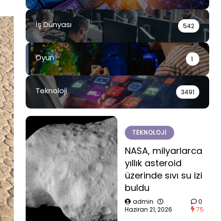
İş Dünyası
542
Oyun
1
Teknoloji
3491
TEKNOLOJI
NASA, milyarlarca
yıllık asteroid
üzerinde sıvı su izi
buldu
admin
0
Haziran 21, 2026
75