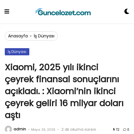
Skip
to
content
Anasayfa
›
İş Dünyası
İş Dünyası
Xiaomi, 2025 yılı ikinci
çeyrek finansal sonuçlarını
açıkladı. : Xiaomi’nin ikinci
çeyrek geliri 16 milyar doları
aştı
admin
-
-
2 dk okuma süresi
Mayıs 26, 2026
72
0