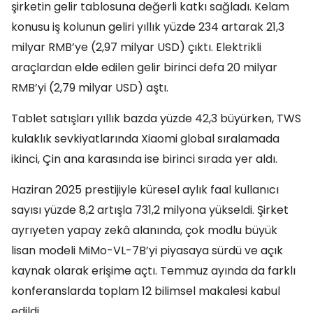
şirketin gelir tablosuna değerli katkı sağladı. Kelam
konusu iş kolunun geliri yıllık yüzde 234 artarak 21,3
milyar RMB’ye (2,97 milyar USD) çıktı. Elektrikli
araçlardan elde edilen gelir birinci defa 20 milyar
RMB’yi (2,79 milyar USD) aştı.
Tablet satışları yıllık bazda yüzde 42,3 büyürken, TWS
kulaklık sevkiyatlarında Xiaomi global sıralamada
ikinci, Çin ana karasında ise birinci sırada yer aldı.
Haziran 2025 prestijiyle küresel aylık faal kullanıcı
sayısı yüzde 8,2 artışla 731,2 milyona yükseldi. Şirket
ayrıyeten yapay zekâ alanında, çok modlu büyük
lisan modeli MiMo-VL-7B’yi piyasaya sürdü ve açık
kaynak olarak erişime açtı. Temmuz ayında da farklı
konferanslarda toplam 12 bilimsel makalesi kabul
edildi.