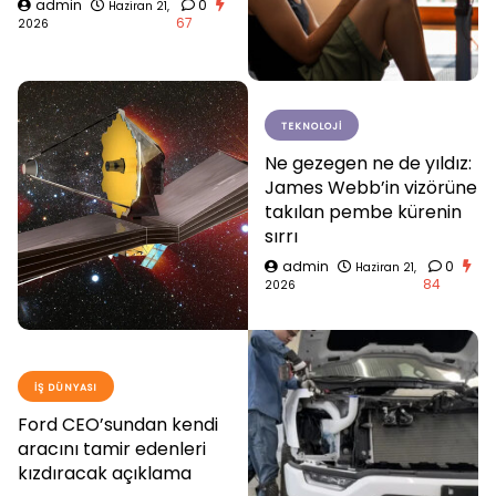
admin
0
Haziran 21,
67
2026
TEKNOLOJI
Ne gezegen ne de yıldız:
James Webb’in vizörüne
takılan pembe kürenin
sırrı
admin
0
Haziran 21,
84
2026
İŞ DÜNYASI
Ford CEO’sundan kendi
aracını tamir edenleri
kızdıracak açıklama