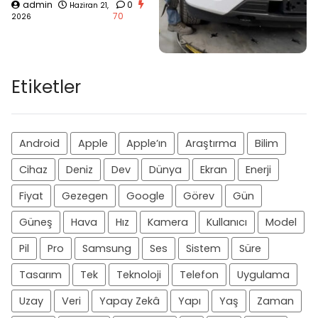
admin
0
Haziran 21,
70
2026
Etiketler
Android
Apple
Apple’ın
Araştırma
Bilim
Cihaz
Deniz
Dev
Dünya
Ekran
Enerji
Fiyat
Gezegen
Google
Görev
Gün
Güneş
Hava
Hız
Kamera
Kullanıcı
Model
Pil
Pro
Samsung
Ses
Sistem
Süre
Tasarım
Tek
Teknoloji
Telefon
Uygulama
Uzay
Veri
Yapay Zekâ
Yapı
Yaş
Zaman