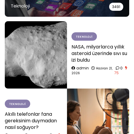
Teknoloji
3491
TEKNOLOJI
NASA, milyarlarca yıllık
asteroid üzerinde sıvı su
izi buldu
admin
0
Haziran 21,
75
2026
TEKNOLOJI
Akıllı telefonlar fana
gereksinim duymadan
nasıl soğuyor?