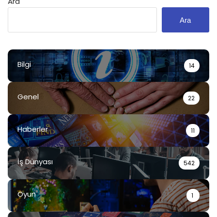
Ara
Ara
Bilgi
14
Genel
22
Haberler
11
İş Dünyası
542
Oyun
1