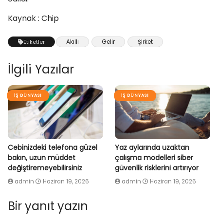
Kaynak : Chip
Akıllı
Gelir
Şirket
Etiketler
İlgili Yazılar
İŞ DÜNYASI
İŞ DÜNYASI
Cebinizdeki telefona güzel
Yaz aylarında uzaktan
bakın, uzun müddet
çalışma modelleri siber
değiştiremeyebilirsiniz
güvenlik risklerini artırıyor
admin
Haziran 19, 2026
admin
Haziran 19, 2026
Bir yanıt yazın