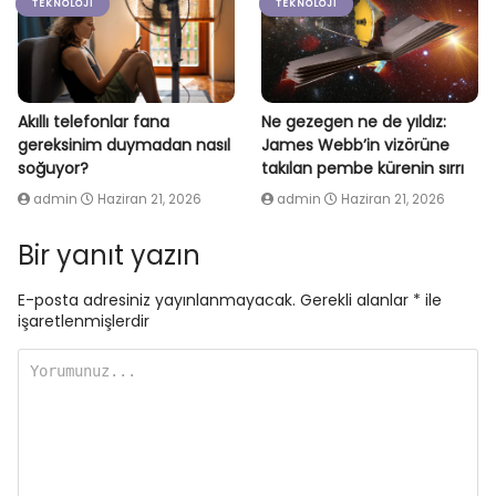
TEKNOLOJI
TEKNOLOJI
Akıllı telefonlar fana
Ne gezegen ne de yıldız:
gereksinim duymadan nasıl
James Webb’in vizörüne
soğuyor?
takılan pembe kürenin sırrı
admin
Haziran 21, 2026
admin
Haziran 21, 2026
Bir yanıt yazın
E-posta adresiniz yayınlanmayacak.
Gerekli alanlar
*
ile
işaretlenmişlerdir