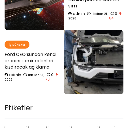
sırrı
admin
0
Haziran 21,
84
2026
İŞ DÜNYASI
Ford CEO’sundan kendi
aracını tamir edenleri
kızdıracak açıklama
admin
0
Haziran 21,
70
2026
Etiketler