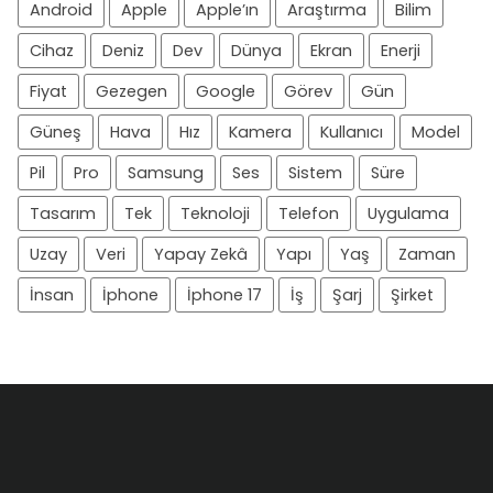
Android
Apple
Apple’ın
Araştırma
Bilim
Cihaz
Deniz
Dev
Dünya
Ekran
Enerji
Fiyat
Gezegen
Google
Görev
Gün
Güneş
Hava
Hız
Kamera
Kullanıcı
Model
Pil
Pro
Samsung
Ses
Sistem
Süre
Tasarım
Tek
Teknoloji
Telefon
Uygulama
Uzay
Veri
Yapay Zekâ
Yapı
Yaş
Zaman
İnsan
İphone
İphone 17
İş
Şarj
Şirket