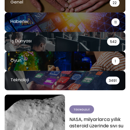
Genel
22
Haberler
11
İş Dünyası
542
Oyun
1
Teknoloji
3491
TEKNOLOJI
NASA, milyarlarca yıllık
asteroid üzerinde sıvı su