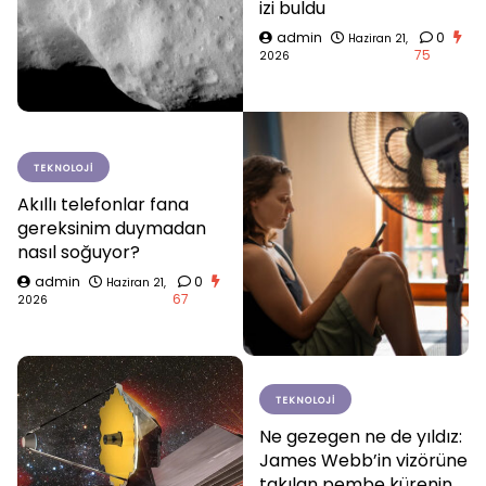
izi buldu
admin
0
Haziran 21,
75
2026
TEKNOLOJI
Akıllı telefonlar fana
gereksinim duymadan
nasıl soğuyor?
admin
0
Haziran 21,
67
2026
TEKNOLOJI
Ne gezegen ne de yıldız:
James Webb’in vizörüne
takılan pembe kürenin