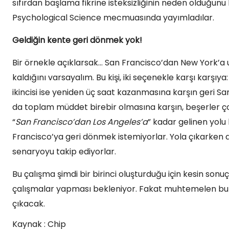
sıfırdan başlama fikrine isteksizliğinin neden olduğunu b
Psychological Science mecmuasında yayımladılar.
Geldiğin kente geri dönmek yok!
Bir örnekle açıklarsak… San Francisco’dan New York’a u
kaldığını varsayalım. Bu kişi, iki seçenekle karşı karşıy
ikincisi ise yeniden üç saat kazanmasına karşın geri S
da toplam müddet birebir olmasına karşın, beşerler çok
“
San Francisco’dan Los Angeles’a
” kadar gelinen yolu
Francisco’ya geri dönmek istemiyorlar. Yola çıkarken akı
senaryoyu takip ediyorlar.
Bu çalışma şimdi bir birinci oluşturduğu için kesin sonuç
çalışmalar yapması bekleniyor. Fakat muhtemelen bu t
çıkacak.
Kaynak : Chip