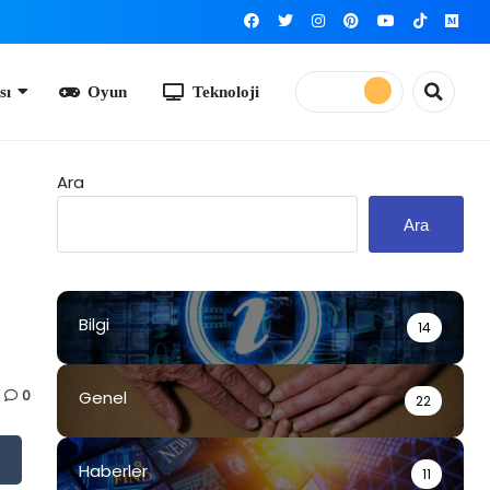
yun
Teknoloji
Ara
Ara
Bilgi
14
0
Genel
22
Haberler
11