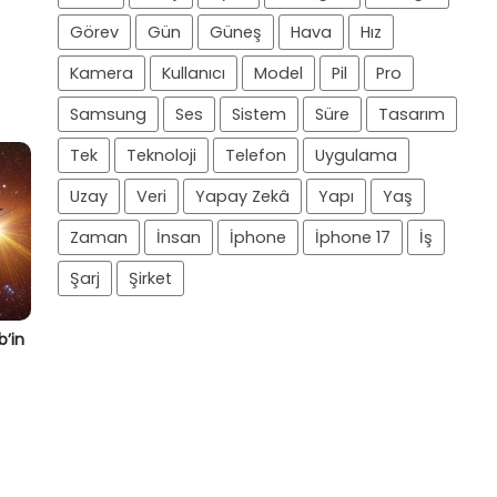
Görev
Gün
Güneş
Hava
Hız
Kamera
Kullanıcı
Model
Pil
Pro
Samsung
Ses
Sistem
Süre
Tasarım
Tek
Teknoloji
Telefon
Uygulama
Uzay
Veri
Yapay Zekâ
Yapı
Yaş
Zaman
İnsan
İphone
İphone 17
İş
Şarj
Şirket
b’in