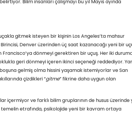
elirtiyor. Bilim insanları çalışmayı bu yıl Mayıs ayında
çakla gitmek isteyen bir kişinin Los Angeles’ta mahsur
a: Birincisi, Denver üzerinden üç saat kazanacağı yeni bir uç
an Francisco’ya dönmeyi gerektiren bir uçuş. Her iki durum
lukla geri dönmeyi içeren ikinci seçeneği reddediyor. Yan
 boşuna gelmiş olma hissini yaşamak istemiyorlar ve San
llarında çizdikleri “
gitme
” fikrine daha uygun olan
lar içermiyor ve farklı bilim gruplarının de husus üzerinde 
emelin etrafında, psikolojide yeni bir kavram ortaya