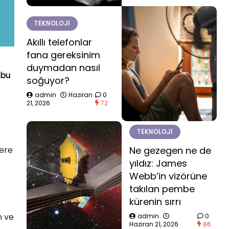
TEKNOLOJI
Akıllı telefonlar
fana gereksinim
duymadan nasıl
 bu
soğuyor?
admin
Haziran
0
21, 2026
72
TEKNOLOJI
zere
Ne gezegen ne de
yıldız: James
Webb’in vizörüne
takılan pembe
kürenin sırrı
n ve
admin
0
Haziran 21, 2026
86