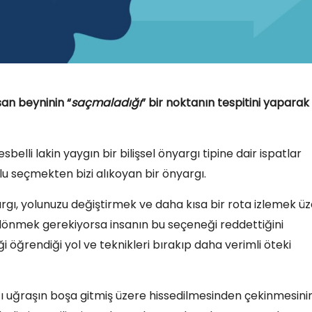
nsan beyninin “
saçmaladığı
” bir noktanın tespitini yaparak
sbelli lakin yaygın bir bilişsel önyargı tipine dair ispatlar
lu seçmekten bizi alıkoyan bir önyargı.
nyargı, yolunuzu değiştirmek ve daha kısa bir rota izlemek ü
i dönmek gerekiyorsa insanın bu seçeneği reddettiğini
ği öğrendiği yol ve teknikleri bırakıp daha verimli öteki
ı uğraşın boşa gitmiş üzere hissedilmesinden çekinmesini