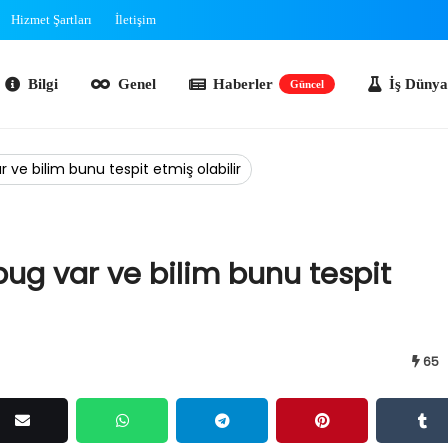
Hizmet Şartları
İletişim
lgi
Genel
Haberler
İş Dünyası
O
Güncel
 ve bilim bunu tespit etmiş olabilir
bug var ve bilim bunu tespit
65