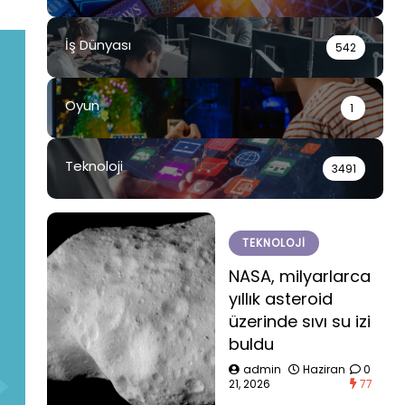
İş Dünyası
542
Oyun
1
Teknoloji
3491
TEKNOLOJI
NASA, milyarlarca
yıllık asteroid
üzerinde sıvı su izi
buldu
admin
Haziran
0
21, 2026
77