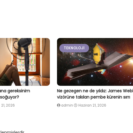
TEKNOLOJI
 fana gereksinim
Ne gezegen ne de yıldız: James Web
 soğuyor?
vizörüne takılan pembe kürenin sırrı
 21, 2026
admin
Haziran 21, 2026
tlenmişlerdir