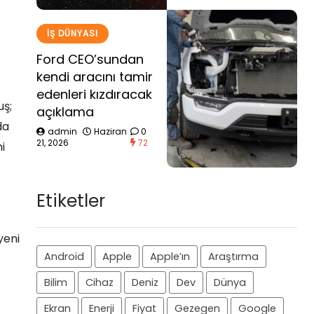
İŞ DÜNYASI
Ford CEO’sundan
kendi aracını tamir
edenleri kızdıracak
uş;
açıklama
da
admin
Haziran
0
21, 2026
72
i
Etiketler
yeni
Android
Apple
Apple’ın
Araştırma
Bilim
Cihaz
Deniz
Dev
Dünya
Ekran
Enerji
Fiyat
Gezegen
Google