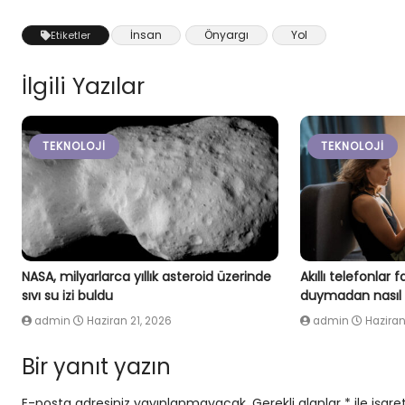
İnsan
Önyargı
Yol
Etiketler
İlgili Yazılar
TEKNOLOJI
TEKNOLOJI
NASA, milyarlarca yıllık asteroid üzerinde
Akıllı telefonlar
sıvı su izi buldu
duymadan nasıl
admin
Haziran 21, 2026
admin
Haziran
Bir yanıt yazın
E-posta adresiniz yayınlanmayacak.
Gerekli alanlar
*
ile işare