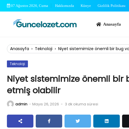
Skip
07 Ağustos 2026, Cuma
Hakkımızda
Künye
Gizlilik Politikası
to
content
Anasayfa
Bi
Anasayfa
›
Teknoloji
›
Niyet sistemimize önemli bir bug var
Teknoloji
Niyet sistemimize önemli bir 
etmiş olabilir
admin
-
Mayıs 26, 2026
-
3 dk okuma süresi